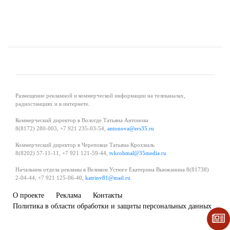
Размещение рекламной и коммерческой информации на телеканалах,
радиостанциях и в интернете.
Коммерческий директор в Вологде Татьяна Антонова
8(8172) 280-003, +7 921 235-03-54,
antonova@ers35.ru
Коммерческий директор в Череповце Татьяна Крохмаль
8(8202) 57-11-11, +7 921 121-59-44,
tvkrohmal@35media.ru
Начальник отдела рекламы в Великом Устюге Екатерина Вьюжанина 8(81738)
2-04-44, +7 921 125-06-40,
katrinv81@mail.ru
О проекте
Реклама
Контакты
Политика в области обработки и защиты персональных данных