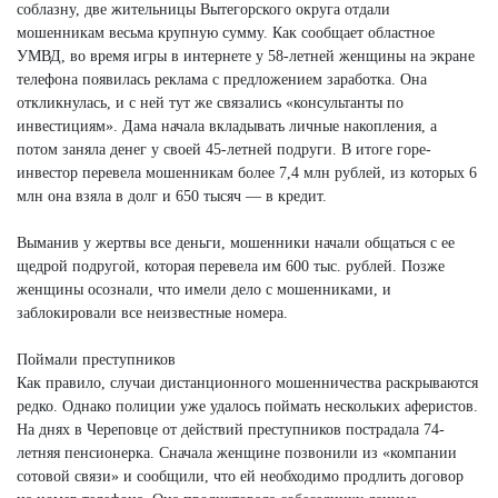
соблазну, две жительницы Вытегорского округа отдали
мошенникам весьма крупную сумму. Как сообщает областное
УМВД, во время игры в интернете у 58-летней женщины на экране
телефона появилась реклама с предложением заработка. Она
откликнулась, и с ней тут же связались «консультанты по
инвестициям». Дама начала вкладывать личные накопления, а
потом заняла денег у своей 45-летней подруги. В итоге горе-
инвестор перевела мошенникам более 7,4 млн рублей, из которых 6
млн она взяла в долг и 650 тысяч — в кредит.
Выманив у жертвы все деньги, мошенники начали общаться с ее
щедрой подругой, которая перевела им 600 тыс. рублей. Позже
женщины осознали, что имели дело с мошенниками, и
заблокировали все неизвестные номера.
Поймали преступников
Как правило, случаи дистанционного мошенничества раскрываются
редко. Однако полиции уже удалось поймать нескольких аферистов.
На днях в Череповце от действий преступников пострадала 74-
летняя пенсионерка. Сначала женщине позвонили из «компании
сотовой связи» и сообщили, что ей необходимо продлить договор