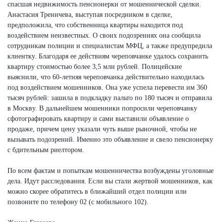
спасшая недвижимость пенсионерки от мошеннической сделки.
Анастасия Треничева, выступая посредником в сделке,
предположила, что собственница квартиры находится под
воздействием неизвестных. О своих подозрениях она сообщила
сотрудникам полиции и специалистам МФЦ, а также предупредила
клиентку. Благодаря ее действиям череповчанке удалось сохранить
квартиру стоимостью более 3,5 млн рублей. Полицейские
выяснили, что 60-летняя череповчанка действительно находилась
под воздействием мошенников. Она уже успела перевести им 360
тысяч рублей: зашила в подкладку пальто по 180 тысяч и отправила
в Москву. В дальнейшем мошенники попросили череповчанку
сфотографировать квартиру и сами выставили объявление о
продаже, причем цену указали чуть выше рыночной, чтобы не
вызывать подозрений. Именно это объявление и свело пенсионерку
с бдительным риелтором.
По всем фактам и попыткам мошенничества возбуждены уголовные
дела. Идут расследования. Если вы стали жертвой мошенников, как
можно скорее обратитесь в ближайший отдел полиции или
позвоните по телефону 02 (с мобильного 102).