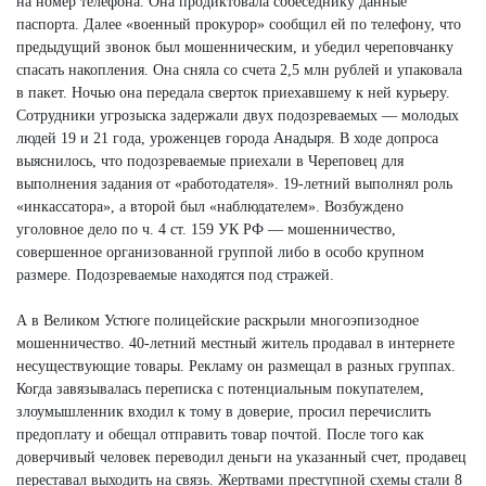
на номер телефона. Она продиктовала собеседнику данные
паспорта. Далее «военный прокурор» сообщил ей по телефону, что
предыдущий звонок был мошенническим, и убедил череповчанку
спасать накопления. Она сняла со счета 2,5 млн рублей и упаковала
в пакет. Ночью она передала сверток приехавшему к ней курьеру.
Сотрудники угрозыска задержали двух подозреваемых — молодых
людей 19 и 21 года, уроженцев города Анадыря. В ходе допроса
выяснилось, что подозреваемые приехали в Череповец для
выполнения задания от «работодателя». 19-летний выполнял роль
«инкассатора», а второй был «наблюдателем». Возбуждено
уголовное дело по ч. 4 ст. 159 УК РФ — мошенничество,
совершенное организованной группой либо в особо крупном
размере. Подозреваемые находятся под стражей.
А в Великом Устюге полицейские раскрыли многоэпизодное
мошенничество. 40-летний местный житель продавал в интернете
несуществующие товары. Рекламу он размещал в разных группах.
Когда завязывалась переписка с потенциальным покупателем,
злоумышленник входил к тому в доверие, просил перечислить
предоплату и обещал отправить товар почтой. После того как
доверчивый человек переводил деньги на указанный счет, продавец
переставал выходить на связь. Жертвами преступной схемы стали 8