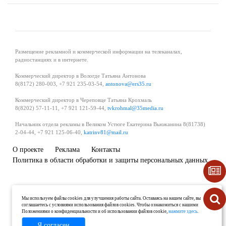
Размещение рекламной и коммерческой информации на телеканалах,
радиостанциях и в интернете.
Коммерческий директор в Вологде Татьяна Антонова
8(8172) 280-003, +7 921 235-03-54,
antonova@ers35.ru
Коммерческий директор в Череповце Татьяна Крохмаль
8(8202) 57-11-11, +7 921 121-59-44,
tvkrohmal@35media.ru
Начальник отдела рекламы в Великом Устюге Екатерина Вьюжанина 8(81738)
2-04-44, +7 921 125-06-40,
katrinv81@mail.ru
О проекте
Реклама
Контакты
Политика в области обработки и защиты персональных данных
Мы используем файлы cookies для улучшения работы сайта. Оставаясь на нашем сайте, вы
соглашаетесь с условиями использования файлов cookies. Чтобы ознакомиться с нашими
Положениями о конфиденциальности и об использовании файлов cookie,
нажмите здесь
.
Я согласен