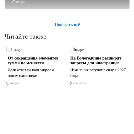
вчера
Показать всё
Читайте также
От сокращения элементов
На Вологодчине расширят
сумма не меняется
запреты для иностранцев
Дали ответ на наш запрос о
Изменения вступят в силу с 2027
новом памятнике
года
вчера
4 августа
s
ne