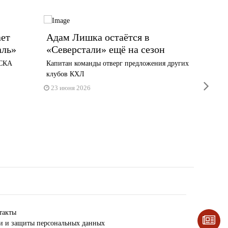
ет
Адам Лишка остаётся в
Сербс
аль»
«Северстали» ещё на сезон
Милан
«Севе
 СКА
Капитан команды отверг предложения других
клубов КХЛ
Спортсм
next
23 июня 2026
10 июн
такты
ки и защиты персональных данных