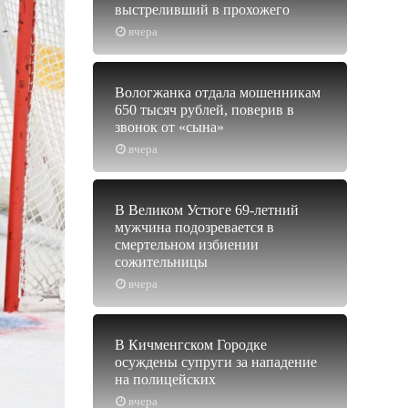
выстреливший в прохожего
вчера
Вологжанка отдала мошенникам
650 тысяч рублей, поверив в
звонок от «сына»
вчера
В Великом Устюге 69-летний
мужчина подозревается в
смертельном избиении
сожительницы
вчера
В Кичменгском Городке
осуждены супруги за нападение
на полицейских
вчера