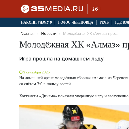
16+
НАКОПИ УДАЧУ 9
ГОЛОС ЧЕРЕПОВЦА
РЕЧЬ
ГДЕ ВЗ
Главная
Новости
Молодёжная ХК «Алмаз» про...
Молодёжная ХК «Алмаз» пр
Игра прошла на домашнем льду
9 сентября 2025
На домашней арене молодёжная сборная «Алмаз» из Череповца
со счётом 3:0 в пользу гостей.
Хоккеисты «Динамо» показали уверенную игру и заслуженно 