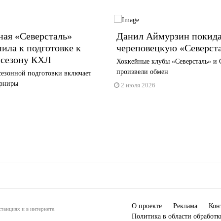
ная «Северсталь»
Данил Аймурзин покида
ила к подготовке к
череповецкую «Северст
 сезону КХЛ
️Хоккейные клубы «Северсталь» и
произвели обмен
сезонной подготовки включает
урниры
2 июля 2026
О проекте
Реклама
Кон
танциях и в интернете.
Политика в области обработ