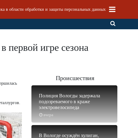
ка в области обработки и защиты персональных данных
 первой игре сезона
Происшествия
вершилась
Полиция Вологды задержала
подозреваемого в краже
таллургов.
электровелосипеда
вчера
В Вологде осуждён хулиган,