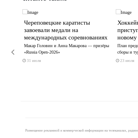
рзин
Череповецкие каратисты
Хоккей
ейной
завоевали медали на
приступ
международных соревнованиях
новому
ся в
Макар Головин и Анна Макарова — призёры
План пред
Previous
«Russia Open-2026»
сборы и т
31 июля
23 июля
Размещение рекламной и коммерческой информации на телеканалах, радиос