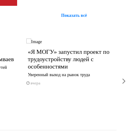
Показать всё
«Я МОГУ» запустил проект по
Сегод
мваев
трудоустройству людей с
систе
особенностями
площа
утей
Уверенный выход на рынок труда
Сирены з
next
Индустр
вчера
5 авгус