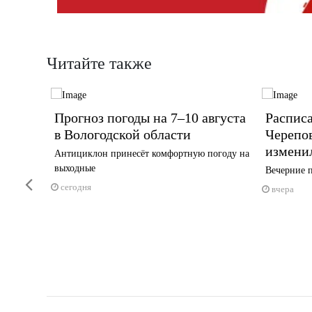
Читайте также
 ногу
Прогноз погоды на 7–10 августа
Распис
в Вологодской области
Черепо
изменил
Антициклон принесёт комфортную погоду на
выходные
перации
Вечерние п
Previous
сегодня
вчера