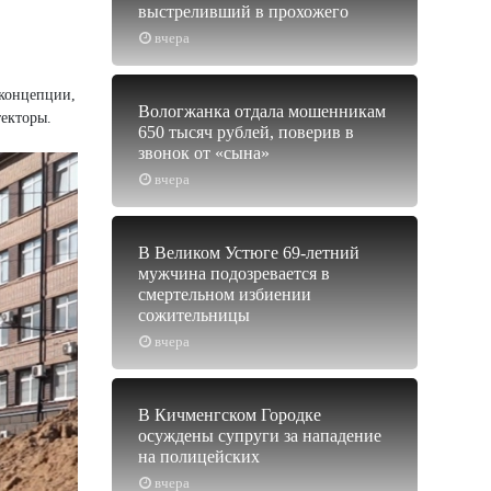
выстреливший в прохожего
вчера
 концепции,
Вологжанка отдала мошенникам
текторы.
650 тысяч рублей, поверив в
звонок от «сына»
вчера
В Великом Устюге 69-летний
мужчина подозревается в
смертельном избиении
сожительницы
вчера
В Кичменгском Городке
осуждены супруги за нападение
на полицейских
вчера