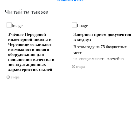
Читайте также
Учёные Передовой
Завершен прием документов
инженерной школы в
в медвуз
Череповце осваивают
В этом году на 75 бюджетных
возможности нового
и
мест
оборудования для
на специальность «лечебно...
повышения качества и
s
ne
эксплуатационных
вчера
характеристик сталей
вчера