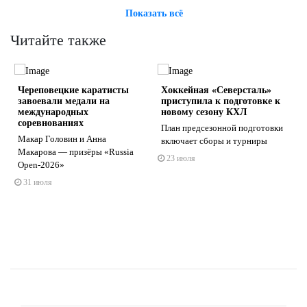
Показать всё
Читайте также
Череповецкие каратисты
Хоккейная «Северсталь»
завоевали медали на
приступила к подготовке к
международных
новому сезону КХЛ
соревнованиях
План предсезонной подготовки
Макар Головин и Анна
включает сборы и турниры
s
ne
Макарова — призёры «Russia
23 июля
Open-2026»
31 июля