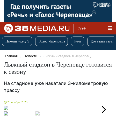
16+
Накопи удачу 9
Голос Череповца
Речь
Где взять газету
Главная
Новости
Лыжный стадион в Череповц...
Лыжный стадион в Череповце готовится
к сезону
На стадионе уже накатали 3-километровую
трассу
26 ноября 2025