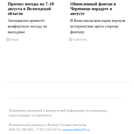
Прогноз погоды на 7–10
Обновленный фонтан в
августа в Вологодской
Череповце порадует в
области
августе
Антициклон принесёт
В Комсомольском парке вернули
комфортную погоду на
исторические цвета старому
s
ne
выходные
фонтану
вчера
4 августа
Размещение рекламной и коммерческой информации на телеканалах,
радиостанциях и в интернете.
Коммерческий директор в Вологде Татьяна Антонова
8(8172) 280-003, +7 921 235-03-54,
antonova@ers35.ru