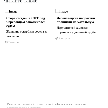
Читайте также
Ссора соседей в СНТ под
Череповецкие подростки
Череповцом закончилась
проникли на котельную
судом
Нарушителей заметили
Женщина оскорбила соседа за
охранники у дымовой трубы
замечание
7 августа
s
ne
7 августа
Размещение рекламной и коммерческой информации на телеканалах,
радиостанциях и в интернете.