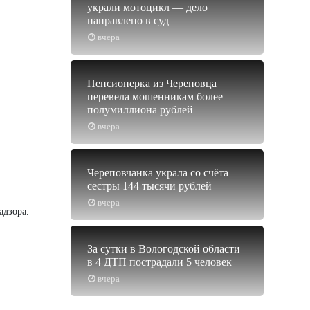
украли мотоцикл — дело
направлено в суд
вчера
Пенсионерка из Череповца
перевела мошенникам более
полумиллиона рублей
вчера
Череповчанка украла со счёта
сестры 144 тысячи рублей
вчера
адзора.
За сутки в Вологодской области
в 4 ДТП пострадали 5 человек
вчера