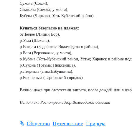
Сухона (Сокол),
Сямжена (Сямжа, у моста),
Кубена (Чирково, Усть-Кубенский район).
Купаться безопасно на пляжах:
оз.Белое (Липин Бор),
р.Угла (Шексна),
р.Вожега (Задорожье Вожегодского района),
р.Вага (Верховажье, у моста),
р.Кубена (Усть-Кубенский район, Устье; Харовск в районе под
р.Сухона (Тотьма; Нюксеница),
р.Леденьга (с.им.Бабушкина),
р.Кокшеньга (Тарногский городок).
Важно: даже при отсутствии запрета, после дождей или в жар
Источник: Роспотребнадзор Вологодской области
Общество
Путешествие
Природа