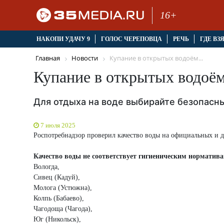
16+
НАКОПИ УДАЧУ 9
ГОЛОС ЧЕРЕПОВЦА
РЕЧЬ
ГДЕ ВЗ
Главная
Новости
Купание в открытых водоём...
Купание в открытых водоём
Для отдыха на воде выбирайте безопасн
7 июля 2025
Роспотребнадзор проверил качество воды на официальных и д
Качество воды не соответствует гигиеническим норматива
Вологда,
Сивец (Кадуй),
Молога (Устюжна),
Колпь (Бабаево),
Чагодоща (Чагода),
Юг (Никольск),