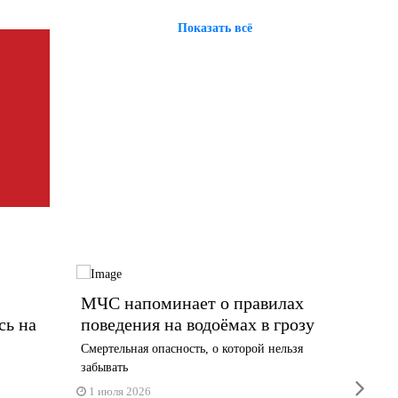
Показать всё
МЧС напоминает о правилах
Часть
сь на
поведения на водоёмах в грозу
продал
Смертельная опасность, о которой нельзя
Жители 
забывать
19 июн
next
1 июля 2026