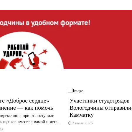
те «Доброе сердце»
Участники студотрядов
лнение — как помочь
Вологодчины отправили
Камчатку
овременно в приют поступили
ть щенков вместе с мамой и четв...
2 июля 2026
26