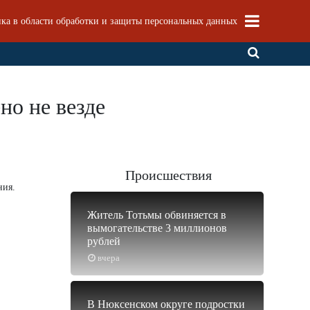
ка в области обработки и защиты персональных данных
но не везде
Происшествия
ния.
Житель Тотьмы обвиняется в
вымогательстве 3 миллионов
рублей
вчера
В Нюксенском округе подростки