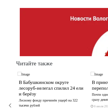
Читайте также
ирован
В Бабушкинском округе
В прию
лесоруб-нелегал спилил 24 ели
перепо
и берёзу
 укуса
Почти одн
сразу девя
Лесному фонду причинён ущерб на 322
Previous
тысячи рублей
6 июля 20