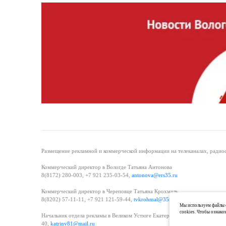
Размещение рекламной и коммерческой информации на телеканалах, радиос
Коммерческий директор в Вологде Татьяна Антонова
8(8172) 280-003, +7 921 235-03-54,
antonova@ers35.ru
Коммерческий директор в Череповце Татьяна Крохмаль
8(8202) 57-11-11, +7 921 121-59-44,
tvkrohmal@35media.ru
Мы используем файлы c
cookies. Чтобы ознако
Начальник отдела рекламы в Великом Устюге Екатерина Вьюжанина 8(81738
40,
katrinv81@mail.ru