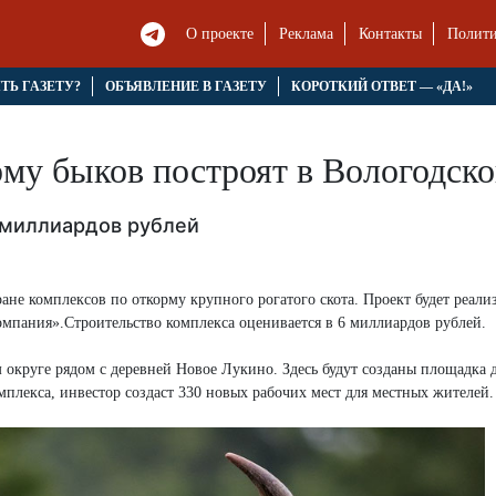
О проекте
Реклама
Контакты
Полити
ЯТЬ ГАЗЕТУ?
ОБЪЯВЛЕНИЕ В ГАЗЕТУ
КОРОТКИЙ ОТВЕТ — «ДА!»
му быков построят в Вологодско
 миллиардов рублей
ане комплексов по откорму крупного рогатого скота. Проект будет реали
омпания».Строительство комплекса оценивается в 6 миллиардов рублей.
м округе рядом с деревней Новое Лукино. Здесь будут созданы площадка 
лекса, инвестор создаст 330 новых рабочих мест для местных жителей.