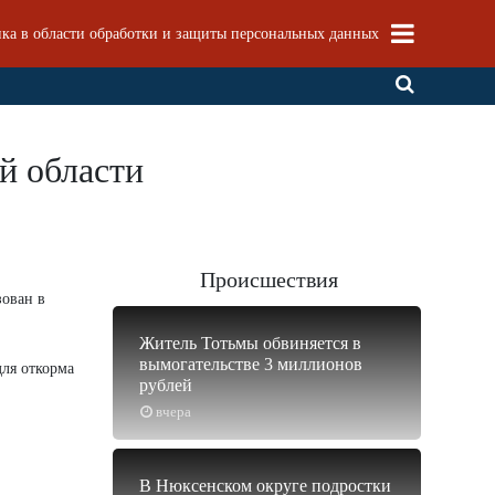
ка в области обработки и защиты персональных данных
й области
Происшествия
зован в
Житель Тотьмы обвиняется в
вымогательстве 3 миллионов
для откорма
рублей
вчера
В Нюксенском округе подростки