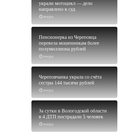
украли мотоцикл — дело
направлено в суд
вчера
Пенсионерка из Череповца
перевела мошенникам более
полумиллиона рублей
вчера
Череповчанка украла со счёта
сестры 144 тысячи рублей
вчера
За сутки в Вологодской области
в 4 ДТП пострадали 5 человек
вчера