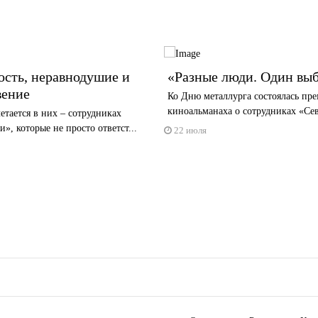
сть, неравнодушие и
«Разные люди. Один вы
вение
Ко Дню металлурга состоялась пре
киноальманаха о сотрудниках «Се
четается в них – сотрудниках
и», которые не просто ответст...
22 июля