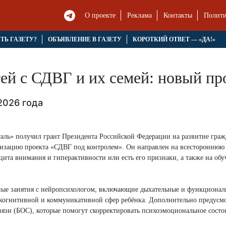
О проекте
Реклама
Контакты
Полити
ЯТЬ ГАЗЕТУ?
ОБЪЯВЛЕНИЕ В ГАЗЕТУ
КОРОТКИЙ ОТВЕТ — «ДА!»
ей с СДВГ и их семей: новый пр
2026 года
аль» получил грант Президента Российской Федерации на развитие граж
еализацию проекта «СДВГ под контролем». Он направлен на всесторонню
цита внимания и гиперактивности или есть его признаки, а также на обу
ьные занятия с нейропсихологом, включающие дыхательные и функциона
 когнитивной и коммуникативной сфер ребёнка. Дополнительно предусм
вязи (БОС), которые помогут скорректировать психоэмоциональное состо