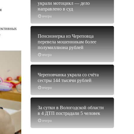
украли мотоцикл — дело
направлено в суд
я
вчера
фективных
е
Пенсионерка из Череповца
перевела мошенникам более
полумиллиона рублей
вчера
Череповчанка украла со счёта
сестры 144 тысячи рублей
вчера
За сутки в Вологодской области
в 4 ДТП пострадали 5 человек
вчера