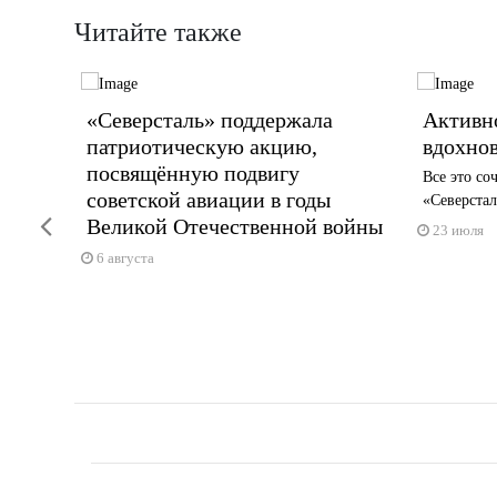
Читайте также
«Северсталь» поддержала
Активно
патриотическую акцию,
вдохно
посвящённую подвигу
оект
Все это со
советской авиации в годы
«Северстал
Previous
Великой Отечественной войны
23 июля
6 августа