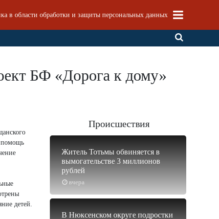
ка в области обработки и защиты персональных данных
оект БФ «Дорога к дому»
Происшествия
данского
ю помощь
Житель Тотьмы обвиняется в
чение
вымогательстве 3 миллионов
рублей
вчера
льные
отрены
яние детей.
В Нюксенском округе подростки