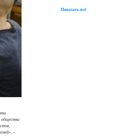
Показать всё
ита
ы общества
стов,
семей»
, -