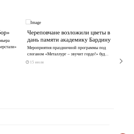
бор»
Череповчане возложили цветы в
Поздр
дань памяти академику Бардину
Морда
мьера
Совет
верстали»
Мероприятия праздничной программы под
«Севе
слоганом «Металлург – звучит гордо!» буд...
next
Днем 
15 июля
15 июл