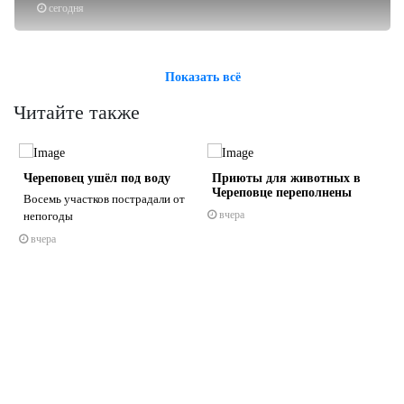
сегодня
Показать всё
Читайте также
Череповец ушёл под воду
Приюты для животных в
Череповце переполнены
Восемь участков пострадали от
вчера
непогоды
вчера
s
ne