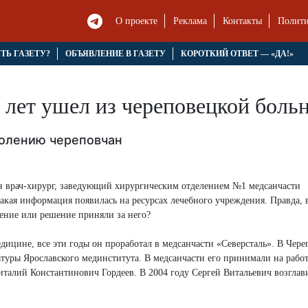
О проекте
Реклама
Контакты
Полити
ЯТЬ ГАЗЕТУ?
ОБЪЯВЛЕНИЕ В ГАЗЕТУ
КОРОТКИЙ ОТВЕТ — «ДА!»
 лет ушел из череповецкой боль
колению череповчан
н врач-хирург, заведующий хирургическим отделением №1 медсанчасти
акая информация появилась на ресурсах лечебного учреждения. Правда, 
шение или решение приняли за него?
дицине, все эти годы он проработал в медсанчасти «Северсталь». В Чере
атуры Ярославского мединститута. В медсанчасти его принимали на рабо
италий Константинович Гордеев. В 2004 году Сергей Витальевич возглав