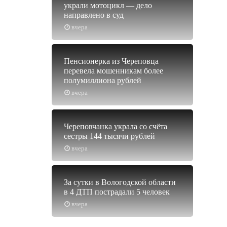
украли мотоцикл — дело
направлено в суд
вчера
Пенсионерка из Череповца
перевела мошенникам более
полумиллиона рублей
вчера
Череповчанка украла со счёта
сестры 144 тысячи рублей
вчера
За сутки в Вологодской области
в 4 ДТП пострадали 5 человек
вчера