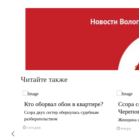
Читайте также
тся на
Кто оборвал обои в квартире?
Ссора с
Черепо
Ссора двух сестер обернулась судебным
разбирательством
 до часу
Женщина ос
сегодня
вчера
Previous