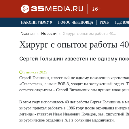
16+
НАКОПИ УДАЧУ 9
ГОЛОС ЧЕРЕПОВЦА
РЕЧЬ
ГДЕ ВЗ
Главная
Новости
Хирург с опытом работы 40...
Хирург с опытом работы 40
Сергей Голышин известен не одному по
5 августа 2025
Сергей Голышин, известный не одному поколению череповча
«Северсталь», а ныне ВОБ-3, уходит на заслуженный отдых. Т
остается открытым – Сергей Витальевич сам принял такое ре
В этом году исполнилось 40 лет работы Сергея Голышина в ме
хирург приехал работать в 1986 году после окончания интерн
легенды - главврач Иван Иванович Кольцов, зав. хирургией В
хирургическое отделение №1 в больнице медсанчасти.