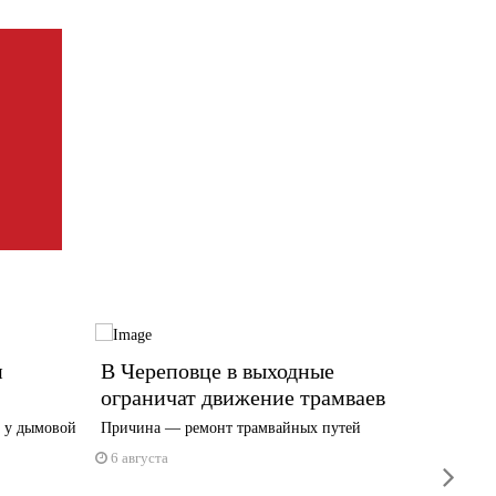
и
В Череповце в выходные
«Я МО
ограничат движение трамваев
трудо
особе
 у дымовой
Причина — ремонт трамвайных путей
Уверенны
6 августа
next
6 авгус