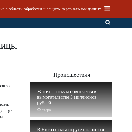
ка в области обработки и защиты персональных данных
ницы
Происшествия
вопрос
Житель Тотьмы обвиняется в
вымогательстве 3 миллионов
рублей
повец
вчера
ту люди-
ил
В Нюксенском округе подростки