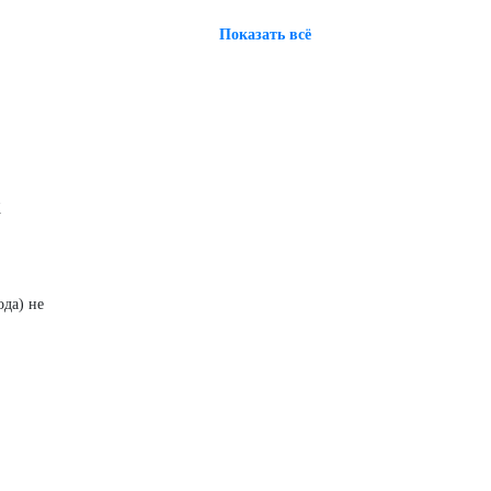
Показать всё
к
ода) не