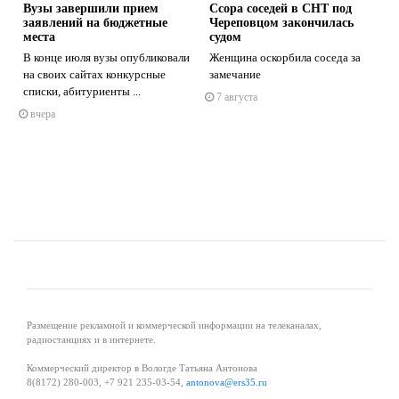
Вузы завершили прием
Ссора соседей в СНТ под
заявлений на бюджетные
Череповцом закончилась
места
судом
В конце июля вузы опубликовали
Женщина оскорбила соседа за
на своих сайтах конкурсные
замечание
s
ne
списки, абитуриенты ...
7 августа
вчера
Размещение рекламной и коммерческой информации на телеканалах,
радиостанциях и в интернете.
Коммерческий директор в Вологде Татьяна Антонова
8(8172) 280-003, +7 921 235-03-54,
antonova@ers35.ru