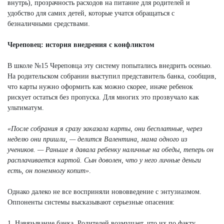
внутрь), прозрачность расходов на питание для родителей и
удобство для самих детей, которые учатся обращаться с
безналичными средствами.
Череповец: история внедрения с конфликтом
В школе №15 Череповца эту систему попытались внедрить осенью.
На родительском собрании выступил представитель банка, сообщив,
что карты нужно оформить как можно скорее, иначе ребенок
рискует остаться без пропуска. Для многих это прозвучало как
ультиматум.
«После собрания я сразу заказала карты, они бесплатные, через
неделю они пришли, — делится Валентина, мама одного из
учеников. — Раньше я давала ребенку наличные на обеды, теперь он
расплачивается картой. Сын доволен, что у него личные деньги
есть, он понемногу копит»
.
Однако далеко не все восприняли нововведение с энтузиазмом.
Оппоненты системы высказывают серьезные опасения:
1. Навязывание банка. Родителей возмущает, что их по факту