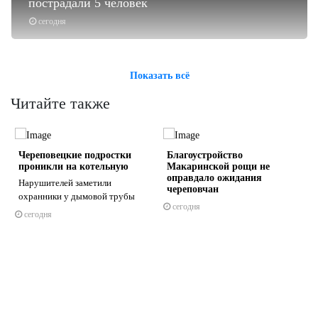
пострадали 5 человек
сегодня
Показать всё
Читайте также
а
Череповецкие подростки
Благоустройство
проникли на котельную
Макаринской рощи не
оправдало ожидания
Нарушителей заметили
череповчан
охранники у дымовой трубы
сегодня
сегодня
s
ne