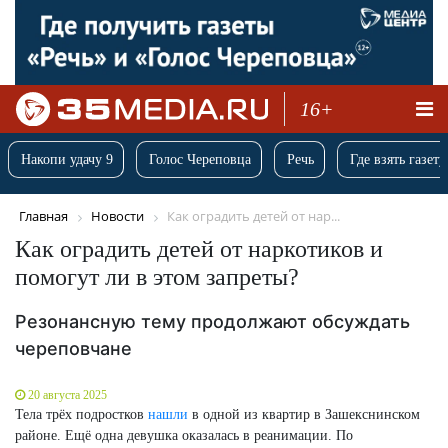
16+
Накопи удачу 9
Голос Череповца
Речь
Где взять газету
Главная
Новости
Как оградить детей от нар...
Как оградить детей от наркотиков и
помогут ли в этом запреты?
Резонансную тему продолжают обсуждать
череповчане
20 августа 2025
Тела трёх подростков
нашли
в одной из квартир в Зашекснинском
районе. Ещё одна девушка оказалась в реанимации. По