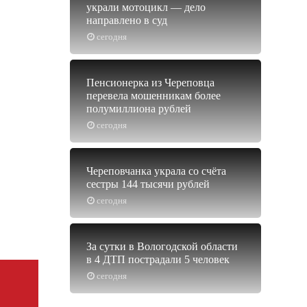
украли мотоцикл — дело
направлено в суд
сегодня
Пенсионерка из Череповца
перевела мошенникам более
полумиллиона рублей
сегодня
Череповчанка украла со счёта
сестры 144 тысячи рублей
сегодня
За сутки в Вологодской области
в 4 ДТП пострадали 5 человек
сегодня