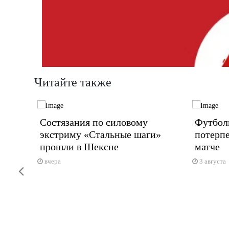
Читайте также
ройдет
Состязания по силовому
Футбол
экстриму «Стальные шаги»
потерп
прошли в Шексне
матче
вчера
3 августа
Previous