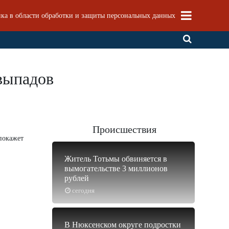
ка в области обработки и защиты персональных данных
выпадов
Происшествия
покажет
Житель Тотьмы обвиняется в
вымогательстве 3 миллионов
рублей
сегодня
В Нюксенском округе подростки