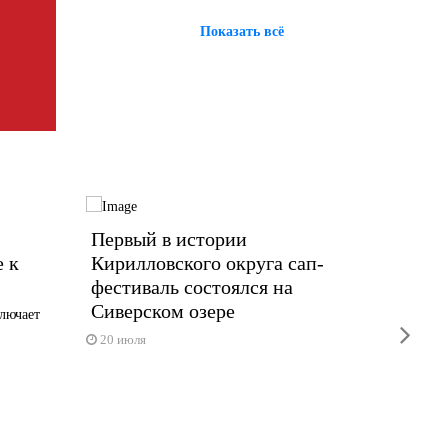
Показать всё
»
Первый в истории
Богда
е к
Кирилловского округа сап-
карье
фестиваль состоялся на
Благотв
Сиверском озере
именитог
лючает
next
8 июля
20 июля