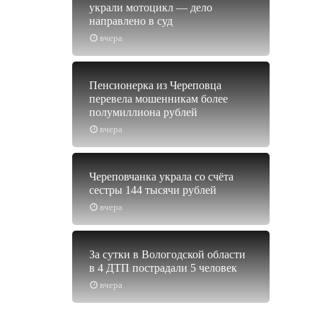
украли мотоцикл — дело
направлено в суд
вчера
Пенсионерка из Череповца
перевела мошенникам более
полумиллиона рублей
вчера
Череповчанка украла со счёта
сестры 144 тысячи рублей
вчера
За сутки в Вологодской области
в 4 ДТП пострадали 5 человек
вчера