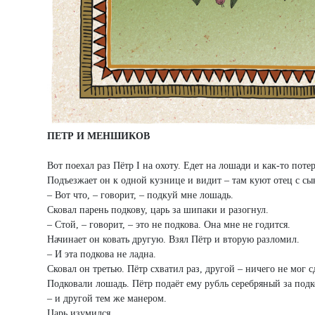
ПЕТР И МЕНШИКОВ
Вот поехал раз Пётр I на охоту. Едет на лошади и как-то поте
Подъезжает он к одной кузнице и видит – там куют отец с сы
– Вот что, – говорит, – подкуй мне лошадь.
Сковал парень подкову, царь за шипаки и разогнул.
– Стой, – говорит, – это не подкова. Она мне не годится.
Начинает он ковать другую. Взял Пётр и вторую разломил.
– И эта подкова не ладна.
Сковал он третью. Пётр схватил раз, другой – ничего не мог с
Подковали лошадь. Пётр подаёт ему рубль серебряный за подко
– и другой тем же манером.
Царь изумился.