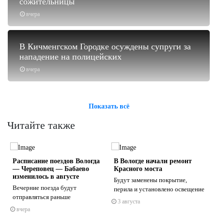
сожительницы
вчера
В Кичменгском Городке осуждены супруги за
нападение на полицейских
вчера
Показать всё
Читайте также
Расписание поездов Вологда
В Вологде начали ремонт
— Череповец — Бабаево
Красного моста
изменилось в августе
Будут заменены покрытие,
Вечерние поезда будут
перила и установлено освещение
отправляться раньше
3 августа
s
ne
вчера