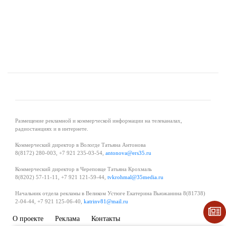
Размещение рекламной и коммерческой информации на телеканалах,
радиостанциях и в интернете.
Коммерческий директор в Вологде Татьяна Антонова
8(8172) 280-003, +7 921 235-03-54,
antonova@ers35.ru
Коммерческий директор в Череповце Татьяна Крохмаль
8(8202) 57-11-11, +7 921 121-59-44,
tvkrohmal@35media.ru
Начальник отдела рекламы в Великом Устюге Екатерина Вьюжанина 8(81738)
2-04-44, +7 921 125-06-40,
katrinv81@mail.ru
О проекте
Реклама
Контакты