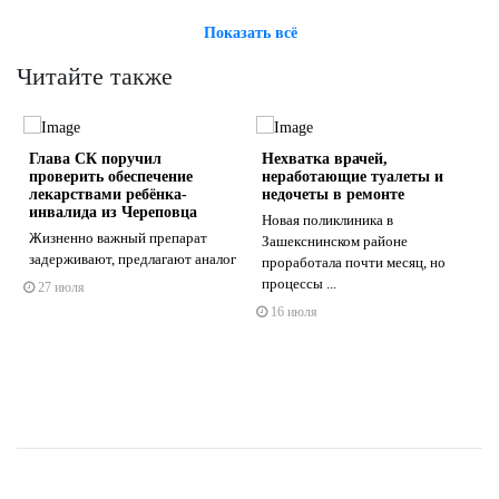
Показать всё
Читайте также
Глава СК поручил
Нехватка врачей,
проверить обеспечение
неработающие туалеты и
лекарствами ребёнка-
недочеты в ремонте
инвалида из Череповца
Новая поликлиника в
Жизненно важный препарат
Зашекснинском районе
s
ne
задерживают, предлагают аналог
проработала почти месяц, но
процессы ...
27 июля
16 июля