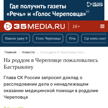
16+
Накопи удачу 9
Голос Череповца
Речь
Где взять газету
Главная
Новости
На роддом в Череповце пож...
На роддом в Череповце пожаловались
Бастрыкину
Глава СК России запросил доклад о
расследовании дела о ненадлежащем
оказании медицинской помощи в роддоме
Череповца