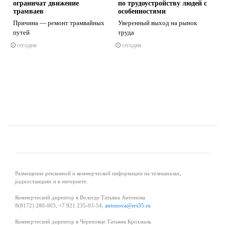
ограничат движение
по трудоустройству людей с
трамваев
особенностями
Причина — ремонт трамвайных
Уверенный выход на рынок
путей
труда
s
ne
сегодня
сегодня
Размещение рекламной и коммерческой информации на телеканалах,
радиостанциях и в интернете.
Коммерческий директор в Вологде Татьяна Антонова
8(8172) 280-003, +7 921 235-03-54,
antonova@ers35.ru
Коммерческий директор в Череповце Татьяна Крохмаль