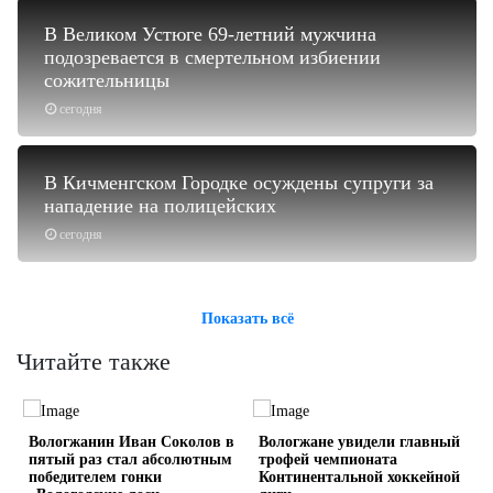
В Великом Устюге 69-летний мужчина
подозревается в смертельном избиении
сожительницы
сегодня
В Кичменгском Городке осуждены супруги за
нападение на полицейских
сегодня
Показать всё
Читайте также
Вологжанин Иван Соколов в
Вологжане увидели главный
пятый раз стал абсолютным
трофей чемпионата
е
победителем гонки
Континентальной хоккейной