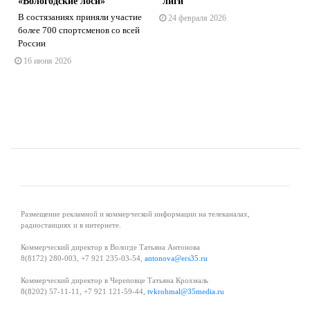
«Вологодские лоси»
лиги
В состязаниях приняли участие
24 февраля 2026
s
ne
более 700 спортсменов со всей
л
России
16 июня 2026
Размещение рекламной и коммерческой информации на телеканалах,
радиостанциях и в интернете.
Коммерческий директор в Вологде Татьяна Антонова
8(8172) 280-003, +7 921 235-03-54,
antonova@ers35.ru
Коммерческий директор в Череповце Татьяна Крохмаль
8(8202) 57-11-11, +7 921 121-59-44,
tvkrohmal@35media.ru