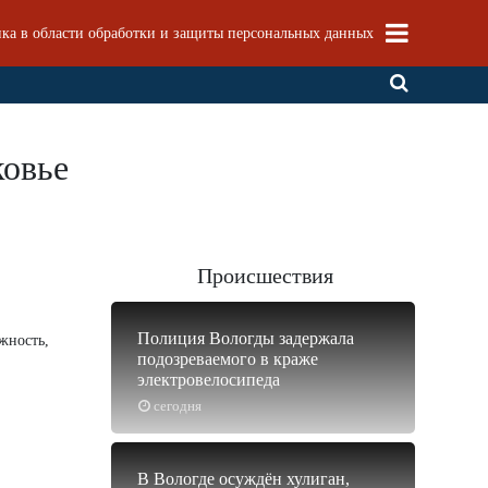
ка в области обработки и защиты персональных данных
ковье
Происшествия
Полиция Вологды задержала
жность,
подозреваемого в краже
электровелосипеда
сегодня
В Вологде осуждён хулиган,