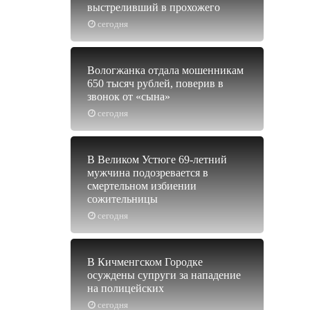
выстреливший в прохожего
сегодня
Вологжанка отдала мошенникам
650 тысяч рублей, поверив в
звонок от «сына»
сегодня
В Великом Устюге 69-летний
мужчина подозревается в
смертельном избиении
сожительницы
сегодня
В Кичменгском Городке
осуждены супруги за нападение
на полицейских
сегодня