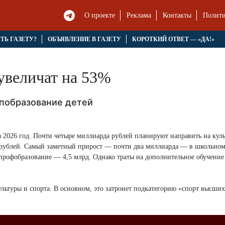
О проекте
Реклама
Контакты
Полити
ЯТЬ ГАЗЕТУ?
ОБЪЯВЛЕНИЕ В ГАЗЕТУ
КОРОТКИЙ ОТВЕТ — «ДА!»
увеличат на 53%
опобразование детей
а 2026 год. Почти четыре миллиарда рублей планируют направить на кул
д рублей. Самый заметный прирост — почти два миллиарда — в школьном
 профобразование — 4,5 млрд. Однако траты на дополнительное обучение
льтуры и спорта. В основном, это затронет подкатегорию «спорт высших