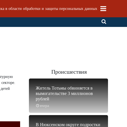
ка в области обработки и защиты персональных данных
Происшествия
ьтурную
 секторе.
Житель Тотьмы обвиняется в
 детей
вымогательстве 3 миллионов
рублей
вчера
В Нюксенском округе подростки