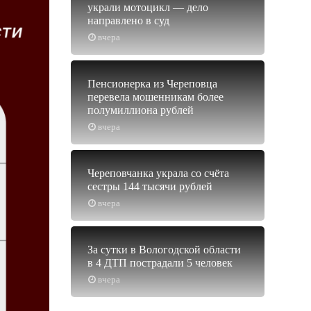
украли мотоцикл — дело
направлено в суд
вчера
Пенсионерка из Череповца
перевела мошенникам более
полумиллиона рублей
вчера
Череповчанка украла со счёта
сестры 144 тысячи рублей
вчера
За сутки в Вологодской области
в 4 ДТП пострадали 5 человек
вчера