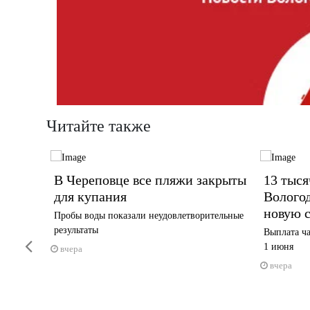
Читайте также
В Череповце все пляжи закрыты
13 тыся
к
для купания
Волого
новую 
Пробы воды показали неудовлетворительные
результаты
чает
Выплата ча
Previous
1 июня
вчера
вчера