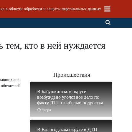
ка в области обработки и защиты персональных данных
тем, кто в ней нуждается
Происшествия
завшихся в
 обитателей
В Бабушкинском округе
возбуждено уголовное дело по
факту ДТП с гибелью подростка
вчера
В Вологодском округе в ДТП