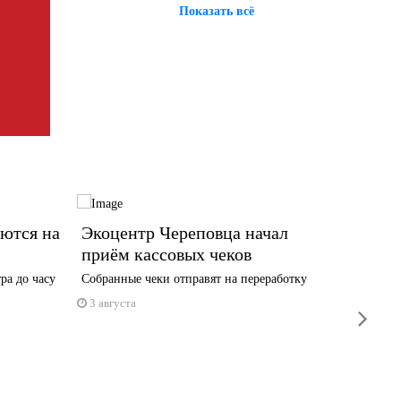
Показать всё
ются на
Экоцентр Череповца начал
Заклю
приём кассовых чеков
сезон
ра до часу
Собранные чеки отправят на переработку
Встать н
приглаш
3 августа
next
3 авгус