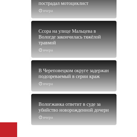
пострадал мотоциклист
вчера
Ссора на улице Мальцева в
Вологде закончилась тяжёлой
травмой
вчера
В Череповецком округе задержан
подозреваемый в серии краж
вчера
Вологжанка ответит в суде за
убийство новорожденной дочери
вчера