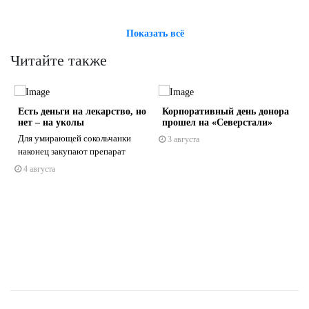
Показать всё
Читайте также
с
Есть деньги на лекарство, но
Корпоративный день донора
нет – на уколы
прошел на «Северстали»
Для умирающей сокольчанки
3 августа
наконец закупают препарат
4 августа
s
ne