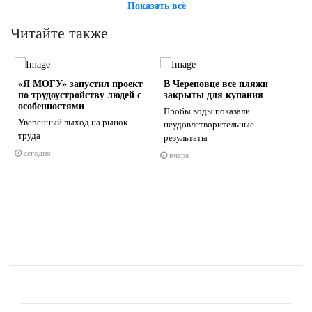
Показать всё
Читайте также
«Я МОГУ» запустил проект
В Череповце все пляжи
по трудоустройству людей с
закрыты для купания
особенностями
Пробы воды показали
Уверенный выход на рынок
неудовлетворительные
труда
результаты
s
ne
сегодня
вчера