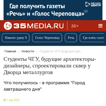
16+
Накопи удачу 9
Голос Череповца
Речь
Где взять газету
Главная
Новости
Cтуденты ЧГУ, будущие арх...
Cтуденты ЧГУ, будущие архитекторы-
дизайнеры, спроектировали сквер у
Дворца металлургов
Что получилось - в программе "Город
завтрашнего дня"
7 мая 2025