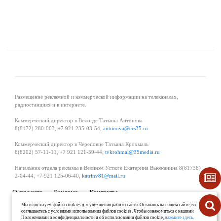
Размещение рекламной и коммерческой информации на телеканалах,
радиостанциях и в интернете.
Коммерческий директор в Вологде Татьяна Антонова
8(8172) 280-003, +7 921 235-03-54,
antonova@ers35.ru
Коммерческий директор в Череповце Татьяна Крохмаль
8(8202) 57-11-11, +7 921 121-59-44,
tvkrohmal@35media.ru
Начальник отдела рекламы в Великом Устюге Екатерина Вьюжанина 8(81738)
2-04-44, +7 921 125-06-40,
katrinv81@mail.ru
О проекте
Реклама
Контакты
Политика в области обработки и защиты персональных данных
Мы используем файлы cookies для улучшения работы сайта. Оставаясь на нашем сайте, вы
соглашаетесь с условиями использования файлов cookies. Чтобы ознакомиться с нашими
Положениями о конфиденциальности и об использовании файлов cookie,
нажмите здесь
.