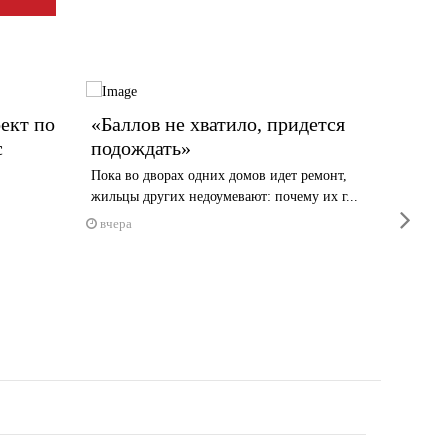
ект по
«Баллов не хватило, придется
От со
с
подождать»
сумма
Пока во дворах одних домов идет ремонт,
Дали отв
жильцы других недоумевают: почему их г...
вчера
next
вчера