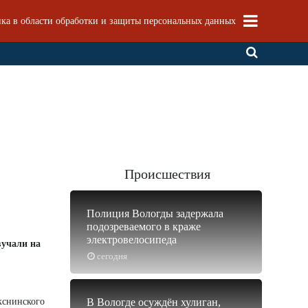
ка в области обработки и защиты персональных данных
Происшествия
Полиция Вологды задержала
подозреваемого в краже
электровелосипеда
вучали на
сегодня
кснинского
В Вологде осуждён хулиган,