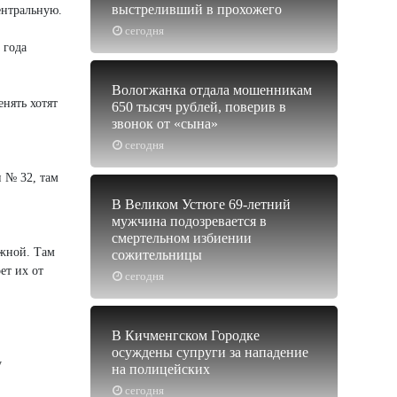
выстреливший в прохожего
ентральную.
сегодня
 года
Вологжанка отдала мошенникам
нять хотят
650 тысяч рублей, поверив в
звонок от «сына»
сегодня
и № 32, там
В Великом Устюге 69-летний
мужчина подозревается в
смертельном избиении
ежной. Там
сожительницы
ет их от
сегодня
В Кичменгском Городке
осуждены супруги за нападение
у
на полицейских
сегодня