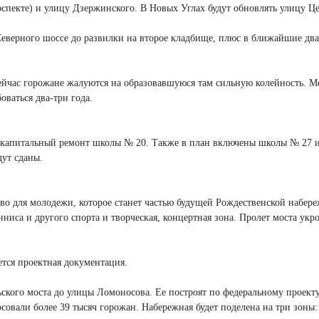
оспекте) и улицу Дзержинского. В Новых Углах будут обновлять улицу Ц
еверного шоссе до развилки на второе кладбище, плюс в ближайшие два
ейчас горожане жалуются на образовавшуюся там сильную колейность. Ме
оваться два-три года.
ься капитальный ремонт школы № 20. Также в план включены школы № 27 
дут сданы.
во для молодежи, которое станет частью будущей Рождественской набер
ниса и другого спорта и творческая, концертная зона. Пролет моста укро
ется проектная документация.
ского моста до улицы Ломоносова. Ее построят по федеральному проект
овали более 39 тысяч горожан. Набережная будет поделена на три зоны: