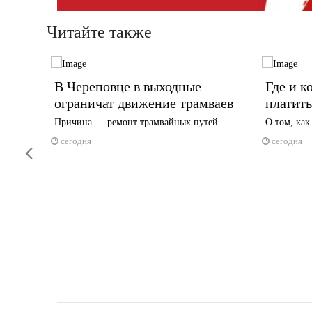
Читайте также
В Череповце в выходные
Где и к
учили
ограничат движение трамваев
платить
Причина — ремонт трамвайных путей
О том, как
тартовала
сегодня
сегодня
Previous