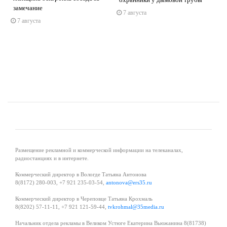
замечание
7 августа
s
ne
7 августа
Размещение рекламной и коммерческой информации на телеканалах,
радиостанциях и в интернете.
Коммерческий директор в Вологде Татьяна Антонова
8(8172) 280-003, +7 921 235-03-54,
antonova@ers35.ru
Коммерческий директор в Череповце Татьяна Крохмаль
8(8202) 57-11-11, +7 921 121-59-44,
tvkrohmal@35media.ru
Начальник отдела рекламы в Великом Устюге Екатерина Вьюжанина 8(81738)