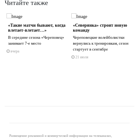
Читайте также
«Такие матчи бывают, когда
«Северянка» строит новую
влетает-влетает…»
команду
В середине сезона «Череповец»
Череповецкие волейболистки
занимает 7-е место
вернулись к тренировкам, сезон
стартует в сентябре
вчера
s
ne
21 июля
Размещение рекламной и коммерческой информации на телеканалах,