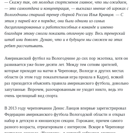
— Скажу так, от молодых спортсменов главное, что мы ожидаем,
— это самоотдача и концентрация, — высказал мнение об игроках с
Вологодчины старший тренер сборной России Илья Кравцов. — С
этим у парней все в порядке, они были одними из самых
дисциплинированных и работоспособных в команде и именно
благодаря этому смогли показать отличную игру. Весь тренерский
штаб ими доволен. Думаю, что и в будущем мы сможем на этих
ребят рассчитывать.
Американский футбол на Вологодчине до сих пор экзотика, хотя он
развивается уже более десяти лет. Между тем сотням зрителей,
которые приходят на матчи в Череповце, Вологде и других местах
области (в этом году показательная игра прошла в Кадуе), всякий
раз приходится объяснять правила американского футбола, довольно
запутанные. Впрочем, разочарованным не уходит никто, ведь это
очень зрелищный вид спорта.
В 2013 году череповчанин Денис Ланцов впервые зарегистрировал
Федерацию американского футбола Вологодской области и открыл
набор в детскую и юношескую секции. Горожане, причем самого
разного возраста, отреагировали с интересом. Вскоре в Череповце