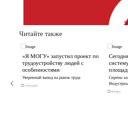
Читайте также
кие
«Я МОГУ» запустил проект по
Сегодня
сацию
трудоустройству людей с
систем
особенностями
площад
аде
Уверенный выход на рынок труда
Сирены заз
Previous
Индустриа
сегодня
вчера