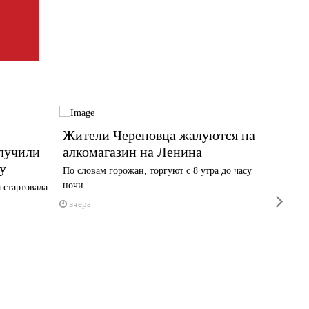
Жители Череповца жалуются на
Обнов
лучили
алкомагазин на Ленина
Череп
у
По словам горожан, торгуют с 8 утра до часу
В Комсо
ночи
историче
 стартовала
next
вчера
4 авгус