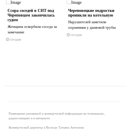
Ссора соседей в СНТ под
Череповецкие подростки
Череповцом закончилась
проникли на котельную
судом
Нарушителей заметили
Женщина оскорбила соседа за
охранники у дымовой трубы
замечание
сегодня
s
ne
сегодня
Размещение рекламной и коммерческой информации на телеканалах,
радиостанциях и в интернете.
Коммерческий директор в Вологде Татьяна Антонова