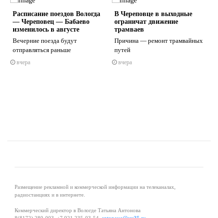
Расписание поездов Вологда
В Череповце в выходные
— Череповец — Бабаево
ограничат движение
изменилось в августе
трамваев
и
Вечерние поезда будут
Причина — ремонт трамвайных
отправляться раньше
путей
s
ne
вчера
вчера
Размещение рекламной и коммерческой информации на телеканалах,
радиостанциях и в интернете.
Коммерческий директор в Вологде Татьяна Антонова
8(8172) 280-003, +7 921 235-03-54,
antonova@ers35.ru