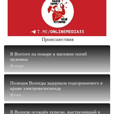
Происшествия
В Вохтоге на пожаре в магазине погиб
мужчина
сегодня
Полиция Вологды задержала подозреваемого в
краже электровелосипеда
вчера
В Вологде осуждён хулиган, выстреливший в