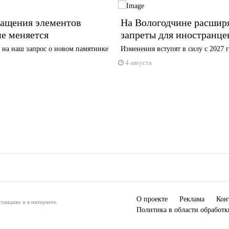
ращения элементов
На Вологодчине расшир
е меняется
запреты для иностранце
 на наш запрос о новом памятнике
Изменения вступят в силу с 2027 
4 августа
О проекте
Реклама
Кон
танциях и в интернете.
Политика в области обработ