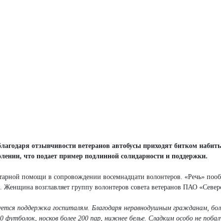
а благодаря отзывчивости ветеранов автобусы приходят битком набит
лении, что подает пример подлинной солидарности и поддержки.
итарной помощи в сопровождении восемнадцати волонтеров. «Речь» пооб
 Женщина возглавляет группу волонтеров совета ветеранов ПАО «Северс
уется поддержка госпиталям. Благодаря неравнодушным гражданам, бо
0 футболок, носков более 200 пар, нижнее белье. Сладким особо не поба