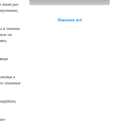
а этот раз
неустанно,
Показать всё
 в течение
анок он
мять
ляные
лектив в
уже опытные
.
онцертам,
ии»