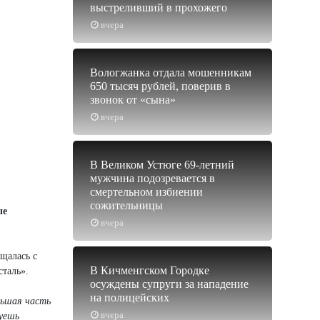
выстреливший в прохожего
вчера
Вологжанка отдала мошенникам
650 тысяч рублей, поверив в
звонок от «сына»
вчера
В Великом Устюге 69-летний
мужчина подозревается в
смертельном избиении
сожительницы
ые
вчера
щалась с
В Кичменгском Городке
таль».
осуждены супруги за нападение
на полицейских
льшая часть
вчера
луешь