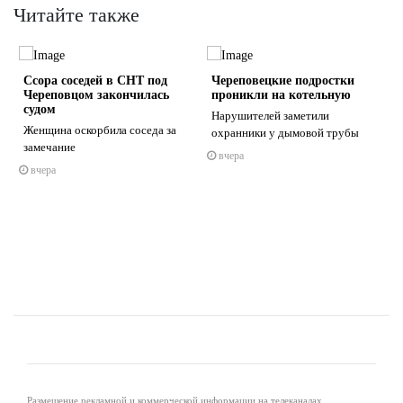
Читайте также
Ссора соседей в СНТ под
Череповецкие подростки
Череповцом закончилась
проникли на котельную
судом
Нарушителей заметили
и
Женщина оскорбила соседа за
охранники у дымовой трубы
замечание
вчера
s
ne
вчера
Размещение рекламной и коммерческой информации на телеканалах,