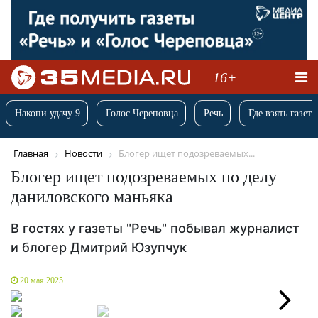
16+
Накопи удачу 9
Голос Череповца
Речь
Где взять газету
Главная
Новости
Блогер ищет подозреваемых...
Блогер ищет подозреваемых по делу
даниловского маньяка
В гостях у газеты "Речь" побывал журналист
и блогер Дмитрий Юзупчук
20 мая 2025