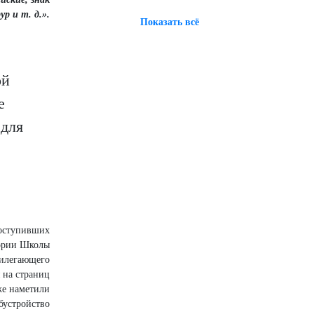
р и т. д.».
Показать всё
ой
е
 для
поступивших
тории Школы
рилегающего
я на страниц
кже наметили
бустройство