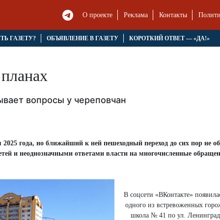
О проекте
Реклама
Контакты
Полити
ЯТЬ ГАЗЕТУ?
ОБЪЯВЛЕНИЕ В ГАЗЕТУ
КОРОТКИЙ ОТВЕТ — «ДА!»
 планах
ывает вопросы у череповчан
2025 года, но ближайший к ней пешеходный переход до сих пор не о
етей и неоднозначными ответами власти на многочисленные обращен
В соцсети «ВКонтакте» появилас
одного из встревоженных горо
школа № 41 по ул. Ленинградс