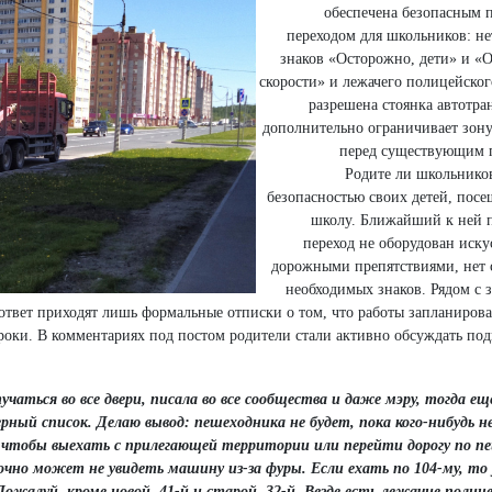
обеспечена безопасным
переходом для школьников: н
знаков «Осторожно, дети» и «
скорости» и лежачего полицейског
разрешена стоянка автотра
дополнительно ограничивает зон
перед существующим 
Родите ли школьнико
безопасностью своих детей, пос
школу. Ближайший к ней 
переход не оборудован иск
дорожными препятствиями, нет 
необходимых знаков. Рядом с з
твет приходят лишь формальные отписки о том, что работы запланирова
роки. В комментариях под постом родители стали активно обсуждать под
аться во все двери, писала во все сообщества и даже мэру, тогда еще
ный список. Делаю вывод: пешеходника не будет, пока кого-нибудь н
чтобы выехать с прилегающей территории или перейти дорогу по пе
чно может не увидеть машину из-за фуры. Если ехать по 104-му, то 
жалуй, кроме новой, 41-й и старой, 32-й. Везде есть лежачие полице