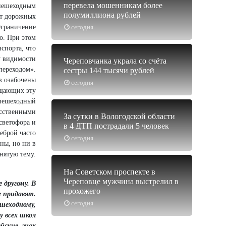
перевела мошенникам более
 пешеходным
полумиллиона рублей
ет дорожных
Ограничение
сегодня
о. При этом
нспорта, что
у видимости
Череповчанка украла со счёта
переходом».
сестры 144 тысячи рублей
в озабочены
сегодня
ещающих эту
пешеходный
усственными
За сутки в Вологодской области
светофора и
в 4 ДТП пострадали 5 человек
еброй часто
сегодня
ны, но ни в
нятую тему.
На Советском проспекте в
Череповце мужчина выстрелил в
 другому. В
прохожего
е придавят.
сегодня
шеходному,
у всех школ
йские, знак