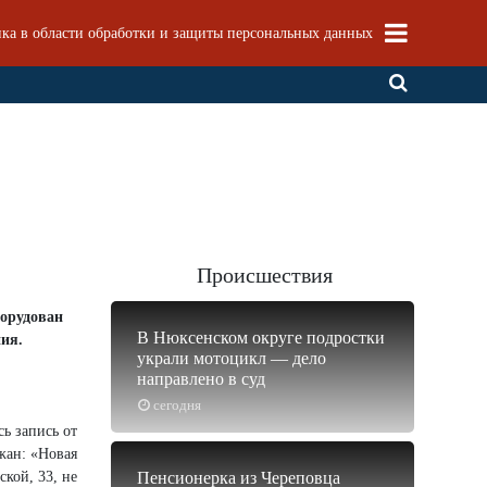
ка в области обработки и защиты персональных данных
Происшествия
борудован
В Нюксенском округе подростки
ия.
украли мотоцикл — дело
направлено в суд
сегодня
ь запись от
жан: «Новая
кой, 33, не
Пенсионерка из Череповца