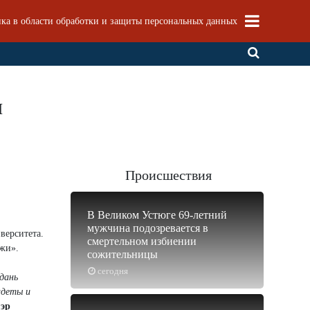
ка в области обработки и защиты персональных данных
и
Происшествия
В Великом Устюге 69-летний
мужчина подозревается в
верситета.
смертельном избиении
ежи».
сожительницы
сегодня
 дань
адеты и
эр