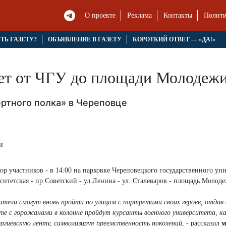
О проекте
Реклама
Контакты
Полити
ЯТЬ ГАЗЕТУ?
ОБЪЯВЛЕНИЕ В ГАЗЕТУ
КОРОТКИЙ ОТВЕТ — «ДА!»
ет от ЧГУ до площади Молодеж
ртного полка» в Череповце
ор участников - в 14:00 на парковке Череповецкого государственного уни
ситетская - пр.Советский - ул.Ленина - ул. Сталеваров - площадь Молод
жители смогут вновь пройти по улицам с портретами своих героев, отдав
те с горожанами в колонне пройдут курсанты военного университета, к
гиевскую ленту, символизируя преемственность поколений,
- рассказал
м