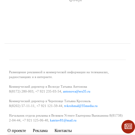
Размещение рекламной и коммерческой информации на телеканалах,
радиостанциях и в интернете.
Коммерческий директор в Вологде Татьяна Антонова
8(8172) 280-003, +7 921 235-03-54,
antonova@ers35.ru
Коммерческий директор в Череповце Татьяна Крохмаль
8(8202) 57-11-11, +7 921 121-59-44,
tvkrohmal@35media.ru
Начальник отдела рекламы в Великом Устюге Екатерина Вьюжанина 8(81738)
2-04-44, +7 921 125-06-40,
katrinv81@mail.ru
О проекте
Реклама
Контакты