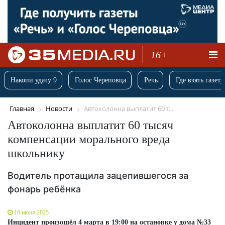
16+
Накопи удачу 9
Голос Череповца
Речь
Где взять газету
Главная
Новости
Автоколонна выплатит 60 т...
Автоколонна выплатит 60 тысяч
компенсации морального вреда
школьнику
Водитель протащила зацепившегося за
фонарь ребёнка
16 июня 2025
Инцидент произошёл 4 марта в 19:00 на остановке у дома №33