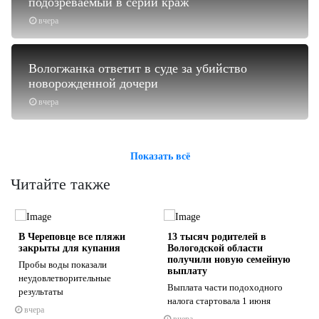
подозреваемый в серии краж
вчера
Вологжанка ответит в суде за убийство
новорожденной дочери
вчера
Показать всё
Читайте также
В Череповце все пляжи
13 тысяч родителей в
закрыты для купания
Вологодской области
получили новую семейную
Пробы воды показали
выплату
неудовлетворительные
Выплата части подоходного
результаты
s
ne
налога стартовала 1 июня
вчера
вчера