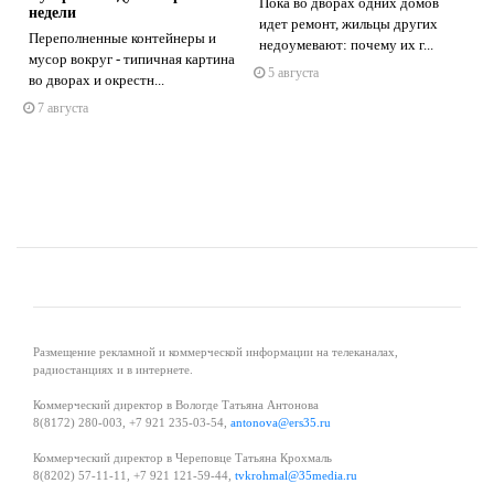
Пока во дворах одних домов
недели
идет ремонт, жильцы других
Переполненные контейнеры и
недоумевают: почему их г...
s
ne
мусор вокруг - типичная картина
5 августа
во дворах и окрестн...
7 августа
Размещение рекламной и коммерческой информации на телеканалах,
радиостанциях и в интернете.
Коммерческий директор в Вологде Татьяна Антонова
8(8172) 280-003, +7 921 235-03-54,
antonova@ers35.ru
Коммерческий директор в Череповце Татьяна Крохмаль
8(8202) 57-11-11, +7 921 121-59-44,
tvkrohmal@35media.ru