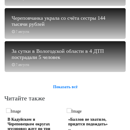
Череповчанка украла со счёта сестры 144
тысячи рублей
7 августа
За сутки в Вологодской области в 4 ДТП
пострадали 5 человек
7 августа
Показать всё
Читайте также
В Кадуйском и
«Баллов не хватило,
Череповецком округах
придется подождать»
мусоровоз ждут по три