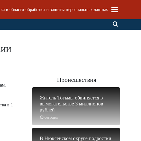
ка в области обработки и защиты персональных данных
сии
Происшествия
ам.
Житель Тотьмы обвиняется в
вымогательстве 3 миллионов
тва в 1
рублей
сегодня
В Нюксенском округе подростки