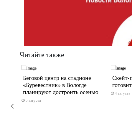
Читайте также
ли
Беговой центр на стадионе
Скейт-п
«Буревестник» в Вологде
готовит
планируют достроить осенью
ридомовых
4 августа
5 августа
Previous