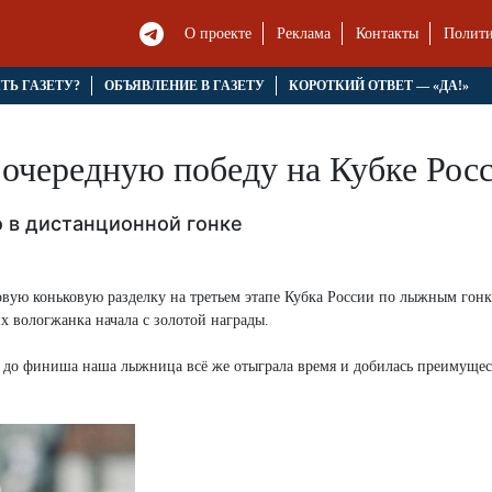
О проекте
Реклама
Контакты
Полити
ЯТЬ ГАЗЕТУ?
ОБЪЯВЛЕНИЕ В ГАЗЕТУ
КОРОТКИЙ ОТВЕТ — «ДА!»
очередную победу на Кубке Рос
о в дистанционной гонке
вую коньковую разделку на третьем этапе Кубка России по лыжным гонк
х вологжанка начала с золотой награды.
км до финиша наша лыжница всё же отыграла время и добилась преимущес