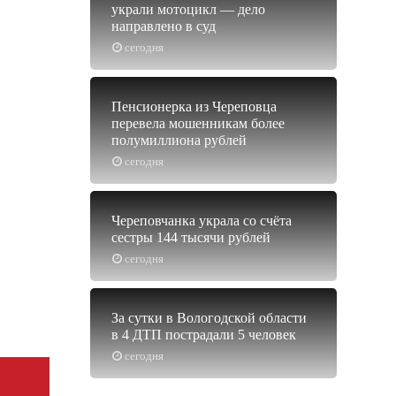
украли мотоцикл — дело
направлено в суд
сегодня
Пенсионерка из Череповца
перевела мошенникам более
полумиллиона рублей
сегодня
Череповчанка украла со счёта
сестры 144 тысячи рублей
сегодня
За сутки в Вологодской области
в 4 ДТП пострадали 5 человек
сегодня