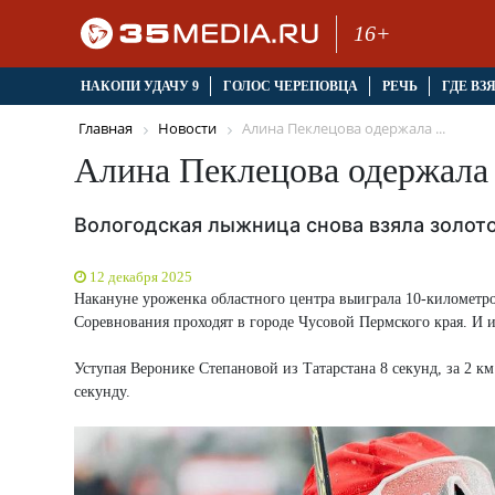
16+
НАКОПИ УДАЧУ 9
ГОЛОС ЧЕРЕПОВЦА
РЕЧЬ
ГДЕ ВЗ
Главная
Новости
Алина Пеклецова одержала ...
Алина Пеклецова одержала 
Вологодская лыжница снова взяла золот
12 декабря 2025
Накануне уроженка областного центра выиграла 10-километро
Соревнования проходят в городе Чусовой Пермского края. И и
Уступая Веронике Степановой из Татарстана 8 секунд, за 2 
секунду.