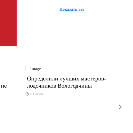
Показать всё
Определили лучших мастеров-
️Исто
 не
лодочников Вологодчины
Кремл
оказал
20 июля
Тяжелая 
next
15 июл