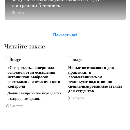
пострадали 5 человек
вчера
Показать всё
Читайте также
«Северсталь» завершила
Новые возможности для
основной этап оснащения
практики: в
источников выбросов
лесомеханическом
системами автоматического
техникуме подготовили
контроля
специализированные стенды
для студентов
Данные непрерывно передаются
s
ne
3 августа
в надзорные органы
5 августа