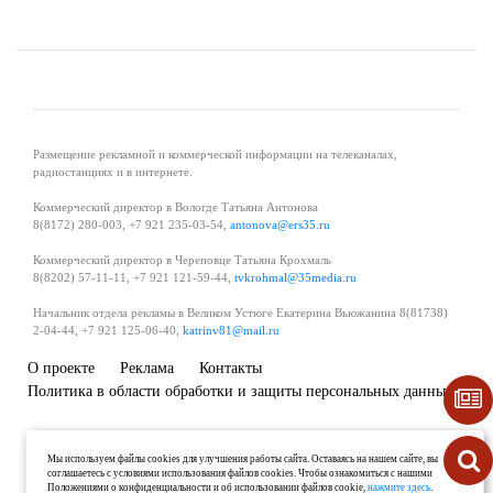
Размещение рекламной и коммерческой информации на телеканалах,
радиостанциях и в интернете.
Коммерческий директор в Вологде Татьяна Антонова
8(8172) 280-003, +7 921 235-03-54,
antonova@ers35.ru
Коммерческий директор в Череповце Татьяна Крохмаль
8(8202) 57-11-11, +7 921 121-59-44,
tvkrohmal@35media.ru
Начальник отдела рекламы в Великом Устюге Екатерина Вьюжанина 8(81738)
2-04-44, +7 921 125-06-40,
katrinv81@mail.ru
О проекте
Реклама
Контакты
Политика в области обработки и защиты персональных данных
Мы используем файлы cookies для улучшения работы сайта. Оставаясь на нашем сайте, вы
соглашаетесь с условиями использования файлов cookies. Чтобы ознакомиться с нашими
Положениями о конфиденциальности и об использовании файлов cookie,
нажмите здесь
.