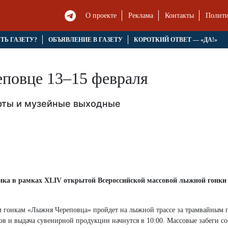
О проекте
Реклама
Контакты
Полити
ЯТЬ ГАЗЕТУ?
ОБЪЯВЛЕНИЕ В ГАЗЕТУ
КОРОТКИЙ ОТВЕТ — «ДА!»
еповце 13–15 февраля
рты и музейные выходные
ника в рамках XLIV открытой Всероссийской массовой лыжной гонк
 гонкам «Лыжня Череповца» пройдет на лыжной трассе за трамвайным п
в и выдача сувенирной продукции начнутся в 10:00. Массовые забеги сос