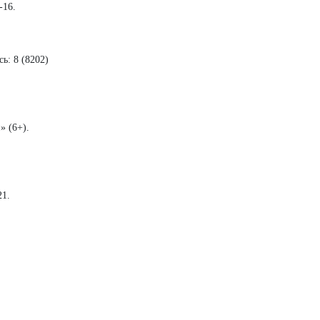
-16.
ь: 8 (8202)
» (6+).
21.