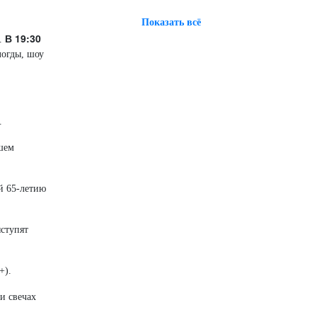
Показать всё
В 19:30
).
логды, шоу
.
шем
й 65-летию
ступят
+).
и свечах