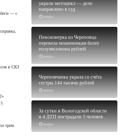
украли мотоцикл — дело
направлено в суд
абеги — с
вчера
 справка,
Пенсионерка из Череповца
перевела мошенникам более
полумиллиона рублей
вчера
нсов в СКЗ
Череповчанка украла со счёта
сестры 144 тысячи рублей
вчера
2»
).
За сутки в Вологодской области
в 4 ДТП пострадали 5 человек
вчера
по трем