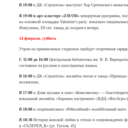
В 19:00
в ДК «Строитель» выступит Хор Сретенского монастыр
В 19:00 в арт-кластере
«ZAVOD»
концертная программа, пос
на основной площадке Valentine’s party: вокально-танцевал
Фокусника, DJ-сет, танцы до позднего вечера.
14 февраля, суббота
Утром на пришкольных стадионах пройдут спортивная зарядка
С 11:00 до 16:00
Центральная библиотека им. В. В. Верещаги
состоянии на русском и иностранных языках.
В 16:00
в ДК «Строитель» ансамбль песни и танца «Прялица»
коллектива.
В 17:00
в Доме музыки и кино «Комсомолец» — благотворител
вокальный ансамбль «Хорошее настроение» (КДЦ «ФосАгро»),
В 18:00
в спорткомплексе «Юбилейный» волейбольный матч: «
В 18:30
История женской любви в стихах в сопровождении фле
в «ГАЛЕРЕЯ_К» (ул. Гоголя, 45)