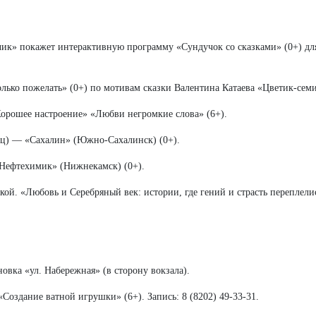
чик» покажет интерактивную программу «Сундучок со сказками» (0+) для
лько пожелать» (0+) по мотивам сказки Валентина Катаева «Цветик-сем
рошее настроение» «Любви негромкие слова» (6+).
ц) — «Сахалин» (Южно-Сахалинск) (0+).
Нефтехимик» (Нижнекамск) (0+).
ой. «Любовь и Серебряный век: истории, где гений и страсть переплелис
овка «ул. Набережная» (в сторону вокзала).
«Создание ватной игрушки» (6+). Запись: 8 (8202) 49-33-31.