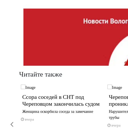
Читайте также
Ссора соседей в СНТ под
Черепо
усте
Череповцом закончилась судом
проник
Женщина оскорбила соседа за замечание
Нарушител
у
трубы
вчера
Previous
вчера