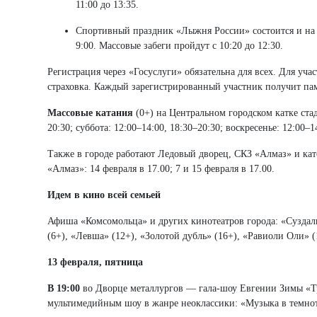
11:00 до 13:35.
Спортивный праздник «Лыжня России» состоится и на л
9:00. Массовые забеги пройдут с 10:20 до 12:30.
Регистрация через «Госуслуги» обязательна для всех. Для уча
страховка. Каждый зарегистрированный участник получит па
Массовые катания
(0+) на Центральном городском катке ста
20:30; суббота: 12:00–14:00, 18:30–20:30; воскресенье: 12:00–1
Также в городе работают Ледовый дворец, СКЗ «Алмаз» и кат
«Алмаз»: 14 февраля в 17.00; 7 и 15 февраля в 17.00.
Идем в кино всей семьей
Афиша «Комсомольца» и других кинотеатров города: «Суздаль.
(6+), «Левша» (12+), «Золотой дубль» (16+), «Равиоли Оли» (
13 февраля, пятница
В 19:00
во Дворце металлургов — гала-шоу Евгении Зимы «Тр
мультимедийным шоу в жанре неоклассики: «Музыка в темнот