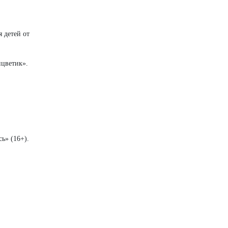
 детей от
ицветик».
ь» (16+).