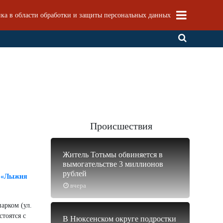
ка в области обработки и защиты персональных данных
Происшествия
Житель Тотьмы обвиняется в
вымогательстве 3 миллионов
рублей
и
«Лыжня
вчера
арком (ул.
тоятся с
В Нюксенском округе подростки