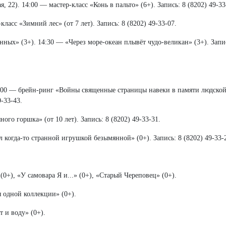
2). 14:00 — мастер-класс «Конь в пальто» (6+). Запись: 8 (8202) 49-33
ласс «Зимний лес» (от 7 лет). Запись: 8 (8202) 49-33-07.
ных» (3+). 14:30 — «Через море-океан плывёт чудо-великан» (3+). Запис
:00 — брейн-ринг «Войны священные страницы навеки в памяти людской
-33-43.
ого горшка» (от 10 лет). Запись: 8 (8202) 49-33-31.
л когда-то странной игрушкой безымянной» (0+). Запись: 8 (8202) 49-33-
0+), «У самовара Я и...» (0+), «Старый Череповец» (0+).
 одной коллекции» (0+).
т и воду» (0+).