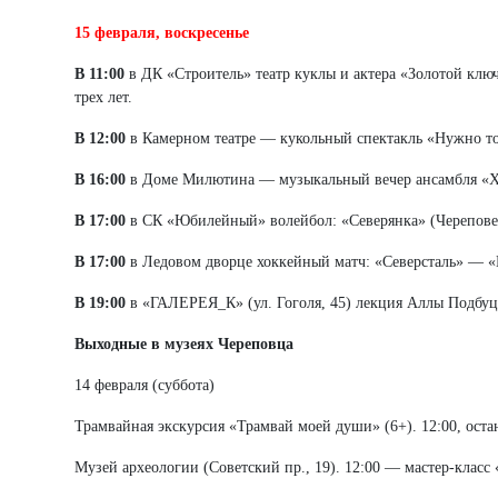
15 февраля, воскресенье
В 11:00
в ДК «Строитель» театр куклы и актера «Золотой клю
трех лет.
В 12:00
в Камерном театре — кукольный спектакль «Нужно то
В 16:00
в Доме Милютина — музыкальный вечер ансамбля «Хо
В 17:00
в СК «Юбилейный» волейбол: «Северянка» (Черепове
В 17:00
в Ледовом дворце хоккейный матч: «Северсталь» — «
В 19:00
в «ГАЛЕРЕЯ_К» (ул. Гоголя, 45) лекция Аллы Подбуцк
Выходные в музеях Череповца
14 февраля (суббота)
Трамвайная экскурсия «Трамвай моей души» (6+). 12:00, остан
Музей археологии (Советский пр., 19). 12:00 — мастер-класс 