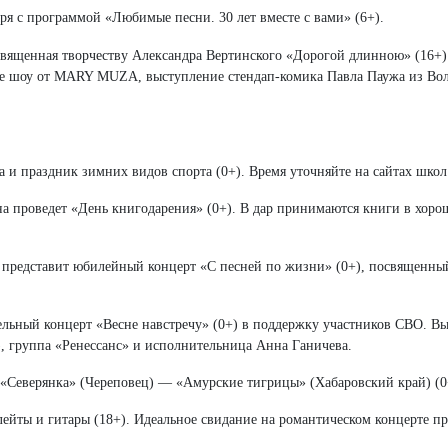
я с программой «Любимые песни. 30 лет вместе с вами» (6+).
вященная творчеству Александра Вертинского «Дорогой длинною» (16+
ьное шоу от MARY MUZA, выступление стендап-комика Павла Паужа из Во
 и праздник зимних видов спорта (0+). Время уточняйте на сайтах школ
на проведет «День книгодарения» (0+). В дар принимаются книги в хоро
 представит юбилейный концерт «С песней по жизни» (0+), посвященны
ьный концерт «Весне навстречу» (0+) в поддержку участников СВО. Вы
 группа «Ренессанс» и исполнительница Анна Ганичева.
Северянка» (Череповец) — «Амурские тигрицы» (Хабаровский край) (0
йты и гитары (18+). Идеальное свидание на романтическом концерте пр