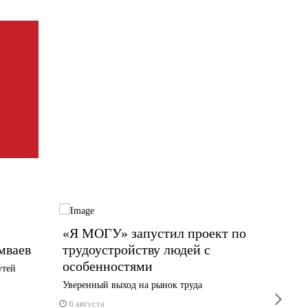
«Я МОГУ» запустил проект по
Сегод
мваев
трудоустройству людей с
систе
особенностями
площа
утей
Уверенный выход на рынок труда
Сирены з
next
Индустр
6 августа