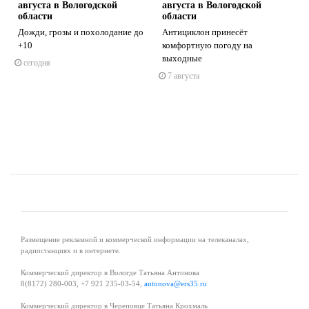
августа в Вологодской
августа в Вологодской
области
области
Дожди, грозы и похолодание до
Антициклон принесёт
+10
комфортную погоду на
s
ne
выходные
сегодня
7 августа
Размещение рекламной и коммерческой информации на телеканалах,
радиостанциях и в интернете.
Коммерческий директор в Вологде Татьяна Антонова
8(8172) 280-003, +7 921 235-03-54,
antonova@ers35.ru
Коммерческий директор в Череповце Татьяна Крохмаль