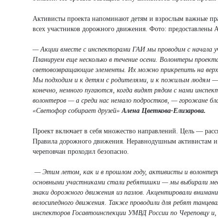
Активисты проекта напоминают детям и взрослым важные пра
всех участников дорожного движения. Фото: предоставлены 
— Акции вместе с инспекторами ГАИ мы проводим с начала уч
Планируем еще несколько в течение осени. Волонтеры проек
световозвращающие элементы. Их можно прикрепить на верхн
Мы подходим и к детям с родителями, и к пожилым людям 
конечно, немного пугаются, когда видят рядом с нами инсп
волонтеров — а среди нас немало подростков, — горожане бл
«Светофор собирает друзей»
Алена Цветкова-Елизарова.
Проект включает в себя множество направлений. Цель — рас
Правила дорожного движения. Неравнодушным активистам и во
череповчан проходил безопасно.
— Этим летом, как и в прошлом году, активисты и волонтер
основными участниками стали ребятишки — мы выбирали мест
знаки дорожного движения из пазлов.
Акцентировали внимани
велосипедного движения. Также проводили для ребят танце
инспекторов Госавтоинспекции УМВД России по Череповцу и,