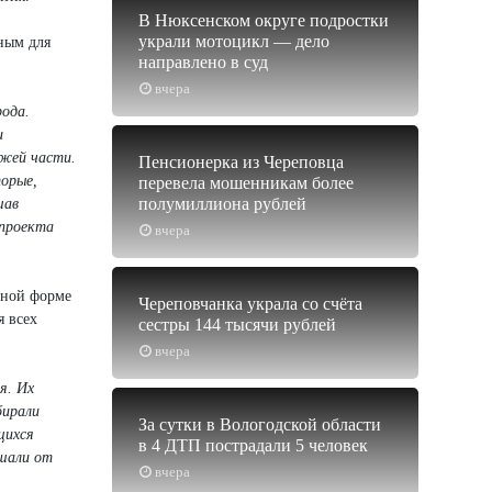
В Нюксенском округе подростки
украли мотоцикл — дело
ным для
направлено в суд
вчера
рода.
и
зжей части.
Пенсионерка из Череповца
орые,
перевела мошенникам более
полумиллиона рублей
шав
 проекта
вчера
пной форме
Череповчанка украла со счёта
я всех
сестры 144 тысячи рублей
вчера
я. Их
бирали
За сутки в Вологодской области
щихся
в 4 ДТП пострадали 5 человек
ышали от
вчера