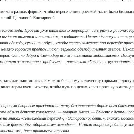
вила в разных формах, чтобы пересечение проезжей части было безопас
Аленой Цветковой-Елизаровой
ебного года. Провели уже пять таких мероприятий в разных районах го
та выдают памятки и пешеходам, и водителям. Пешеходы получают еще 
юю одежду, сумку или обувь, чтобы стать заметнее при переходе прое
— немало горожан предпочитают верхнюю одежду темных цветов.
Некот
екторов. Однако Зебра и Светофор все же вызывают любопытство. Выслу
агодарят за внимание к проблеме, — рассказала «Голосу…» руководитель
сказать или напомнить как можно большому количеству горожан в досту
лонтерам очень хочется, чтобы путь по делам через проезжую часть дл
ы провели дворовые праздники на тему безопасности дорожного движени
а вблизи детских комплексов, — говорит Алена. — Вместе с детьми со
е на знаках «Пешеходный переход», «Осторожно, дети!», знаках, касаю
вальные флешмобы, «дорожные» эстафеты. Немало вопросов ребята усл
 конечно же, дали правильные ответы.