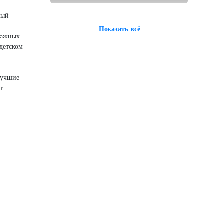
ный
Показать всё
 важных
детском
лучшие
т