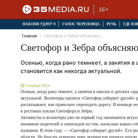
16+
НАКОПИ УДАЧУ 9
ГОЛОС ЧЕРЕПОВЦА
РЕЧЬ
ГДЕ ВЗ
Главная
Светофор и Зебра объясняю...
Светофор и Зебра объясня
Осенью, когда рано темнеет, а занятия 
становится как никогда актуальной.
5 ноября 2024
Осенью, когда рано темнеет, а занятия в школах и детских са
актуальной. Волонтеры проекта «Светофор собирает друзей»
рассказывают, как правильно переходить дорогу. В команде 
в ростовых куклах Светофора и Зебры.
Активисты и волонтеры уже не первый год занимаются актуа
внимание водителей и пешеходов на том, насколько важно с
названия. В этом году — «Светофор собирает друзей». Его р
области. Не бросать освещать тему активистов проекта прося