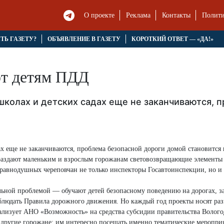
О проекте
Реклама
Контакты
Полити
ЯТЬ ГАЗЕТУ?
ОБЪЯВЛЕНИЕ В ГАЗЕТУ
КОРОТКИЙ ОТВЕТ — «ДА!»
ют детям ПДД
в школах и детских садах еще не заканчиваются,
дах еще не заканчиваются, проблема безопасной дороги домой становится 
 раздают маленьким и взрослым горожанам световозвращающие элементы
неравнодушных череповчан не только инспекторы Госавтоинспекции, но и
льной проблемой — обучают детей безопасному поведению на дорогах, з
облюдать Правила дорожного движения. Но каждый год проекты носят ра
еализует АНО «Возможность» на средства субсидии правительства Волого
т другие горожане: им интересно посещать именно тематические меропри