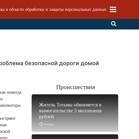
ка в области обработки и защиты персональных данных
 проблема безопасной дороги домой
Происшествия
как никогда
 и
Житель Тотьмы обвиняется в
 аниматоры
вымогательстве 3 миллионов
рублей
аостряют
вчера
зные
дской
ятия.