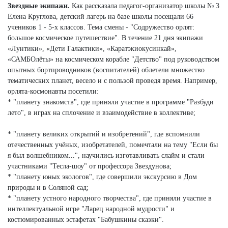
Звездные экипажи.
Как рассказала педагог-организатор школы № 3
Елена Круглова, детский лагерь на базе школы посещали 66
учеников 1 - 5-х классов. Тема смены - "Содружество орлят:
большое космическое путешествие". В течение 21 дня экипажи
«Лунтики», «Дети Галактики», «Каратэкиокусинкай»,
«САМБОлёты» на космическом корабле "Детство" под руководством
опытных бортпроводников (воспитателей) облетели множество
тематических планет, весело и с пользой проведя время. Например,
орлята-космонавты посетили:
* "планету знакомств", где приняли участие в программе "Разбуди
лето", в играх на сплочение и взаимодействие в коллективе;
* "планету великих открытий и изобретений", где вспомнили
отечественных учёных, изобретателей, помечтали на тему "Если бы
я был волшебником...", научились изготавливать слайм и стали
участниками "Тесла-шоу" от профессора Звездунова;
* "планету юных экологов", где совершили экскурсию в Дом
природы и в Соляной сад;
* "планету устного народного творчества", где приняли участие в
интеллектуальной игре "Ларец народной мудрости" и
костюмированных эстафетах "Бабушкины сказки".