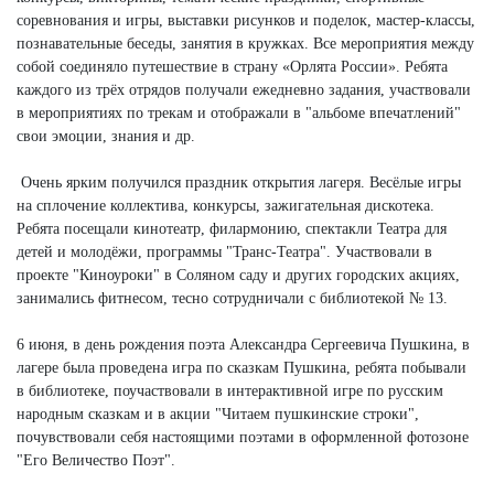
соревнования и игры, выставки рисунков и поделок, мастер-классы,
познавательные беседы, занятия в кружках. Все мероприятия между
собой соединяло путешествие в страну «Орлята России». Ребята
каждого из трёх отрядов получали ежедневно задания, участвовали
в мероприятиях по трекам и отображали в "альбоме впечатлений"
свои эмоции, знания и др.
Очень ярким получился праздник открытия лагеря. Весёлые игры
на сплочение коллектива, конкурсы, зажигательная дискотека.
Ребята посещали кинотеатр, филармонию, спектакли Театра для
детей и молодёжи, программы "Транс-Театра". Участвовали в
проекте "Киноуроки" в Соляном саду и других городских акциях,
занимались фитнесом, тесно сотрудничали с библиотекой № 13.
6 июня, в день рождения поэта Александра Сергеевича Пушкина, в
лагере была проведена игра по сказкам Пушкина, ребята побывали
в библиотеке, поучаствовали в интерактивной игре по русским
народным сказкам и в акции "Читаем пушкинские строки",
почувствовали себя настоящими поэтами в оформленной фотозоне
"Его Величество Поэт".