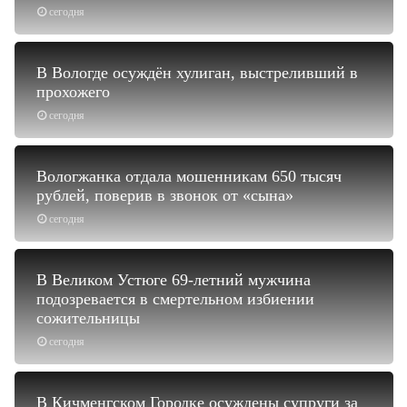
сегодня
В Вологде осуждён хулиган, выстреливший в
прохожего
сегодня
Вологжанка отдала мошенникам 650 тысяч
рублей, поверив в звонок от «сына»
сегодня
В Великом Устюге 69-летний мужчина
подозревается в смертельном избиении
сожительницы
сегодня
В Кичменгском Городке осуждены супруги за