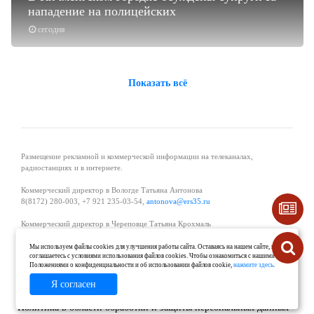
нападение на полицейских
сегодня
Показать всё
Размещение рекламной и коммерческой информации на телеканалах,
радиостанциях и в интернете.
Коммерческий директор в Вологде Татьяна Антонова
8(8172) 280-003, +7 921 235-03-54,
antonova@ers35.ru
Коммерческий директор в Череповце Татьяна Крохмаль
8(8202) 57-11-11, +7 921 121-59-44,
tvkrohmal@35media.ru
Мы используем файлы cookies для улучшения работы сайта. Оставаясь на нашем сайте, вы
соглашаетесь с условиями использования файлов cookies. Чтобы ознакомиться с нашими
Начальник отдела рекламы в Великом Устюге Екатерина Вьюжанина 8(81738)
Положениями о конфиденциальности и об использовании файлов cookie,
нажмите здесь
.
2-04-44, +7 921 125-06-40,
katrinv81@mail.ru
Я согласен
О проекте
Реклама
Контакты
Политика в области обработки и защиты персональных данных