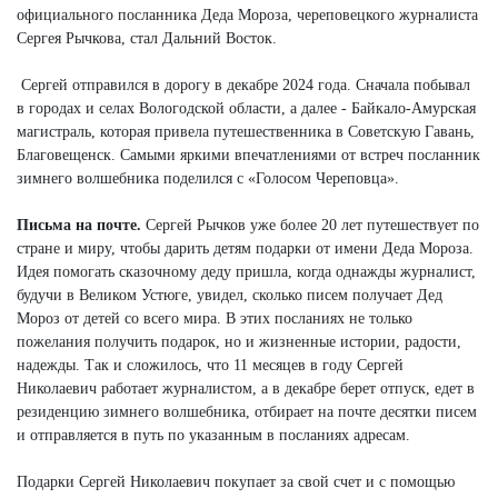
официального посланника Деда Мороза, череповецкого журналиста
Сергея Рычкова, стал Дальний Восток.
Сергей отправился в дорогу в декабре 2024 года. Сначала побывал
в городах и селах Вологодской области, а далее - Байкало-Амурская
магистраль, которая привела путешественника в Советскую Гавань,
Благовещенск. Самыми яркими впечатлениями от встреч посланник
зимнего волшебника поделился с «Голосом Череповца».
Письма на почте.
Сергей Рычков уже более 20 лет путешествует по
стране и миру, чтобы дарить детям подарки от имени Деда Мороза.
Идея помогать сказочному деду пришла, когда однажды журналист,
будучи в Великом Устюге, увидел, сколько писем получает Дед
Мороз от детей со всего мира. В этих посланиях не только
пожелания получить подарок, но и жизненные истории, радости,
надежды. Так и сложилось, что 11 месяцев в году Сергей
Николаевич работает журналистом, а в декабре берет отпуск, едет в
резиденцию зимнего волшебника, отбирает на почте десятки писем
и отправляется в путь по указанным в посланиях адресам.
Подарки Сергей Николаевич покупает за свой счет и с помощью