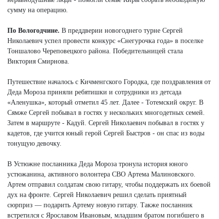
сумму на операцию.
По Вологодчине.
В преддверии новогоднего турне Сергей
Николаевич успел провести конкурс «Снегурочка года» в поселке
Тоншалово Череповецкого района. Победительницей стала
Виктория Смирнова.
Путешествие началось с Кичменгского Городка, где поздравления от
Деда Мороза приняли ребятишки и сотрудники из детсада
«Аленушка», который отметил 45 лет. Далее - Тотемский округ. В
Сямже Сергей побывал в гостях у нескольких многодетных семей.
Затем в маршруте - Кадуй. Сергей Николаевич побывал в гостях у
кадетов, где учится юный герой Сергей Быстров - он спас из воды
тонущую девочку.
В Устюжне посланника Деда Мороза тронула история юного
устюжанина, активного волонтера СВО Артема Малиновского.
Артем отправил солдатам свою гитару, чтобы поддержать их боевой
дух на фронте. Сергей Николаевич решил сделать приятный
сюрприз — подарить Артему новую гитару. Также посланник
встретился с Ярославом Ивановым, младшим братом погибшего в