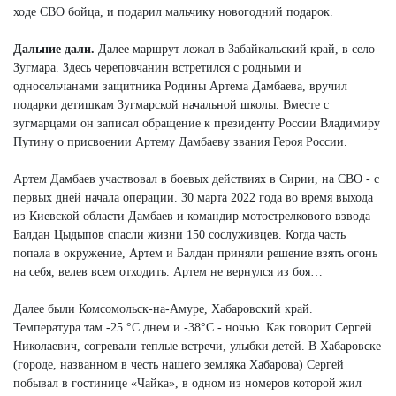
ходе СВО бойца, и подарил мальчику новогодний подарок.
Дальние дали.
Далее маршрут лежал в Забайкальский край, в село
Зугмара. Здесь череповчанин встретился с родными и
односельчанами защитника Родины Артема Дамбаева, вручил
подарки детишкам Зугмарской начальной школы. Вместе с
зугмарцами он записал обращение к президенту России Владимиру
Путину о присвоении Артему Дамбаеву звания Героя России.
Артем Дамбаев участвовал в боевых действиях в Сирии, на СВО - с
первых дней начала операции. 30 марта 2022 года во время выхода
из Киевской области Дамбаев и командир мотострелкового взвода
Балдан Цыдыпов спасли жизни 150 сослуживцев. Когда часть
попала в окружение, Артем и Балдан приняли решение взять огонь
на себя, велев всем отходить. Артем не вернулся из боя…
Далее были Комсомольск-на-Амуре, Хабаровский край.
Температура там -25 °С днем и -38°С - ночью. Как говорит Сергей
Николаевич, согревали теплые встречи, улыбки детей. В Хабаровске
(городе, названном в честь нашего земляка Хабарова) Сергей
побывал в гостинице «Чайка», в одном из номеров которой жил