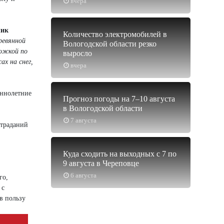
вчера
чик
Количество электромобилей в
ревянной
Вологодской области резко
ложкой по
выросло
ах на снег,
вчера
еннолетние
Прогноз погоды на 7–10 августа
в Вологодской области
7 августа
страданий
Куда сходить на выходных с 7 по
9 августа в Череповце
6 августа
го,
 с
в пользу