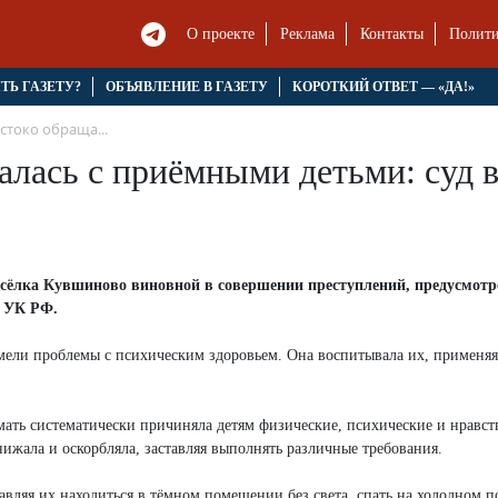
О проекте
Реклама
Контакты
Полити
ЯТЬ ГАЗЕТУ?
ОБЪЯВЛЕНИЕ В ГАЗЕТУ
КОРОТКИЙ ОТВЕТ — «ДА!»
стоко обраща...
алась с приёмными детьми: суд 
посёлка Кувшиново виновной в совершении преступлений, предусмотр
119 УК РФ.
мели проблемы с психическим здоровьем. Она воспитывала их, применяя
 мать систематически причиняла детям физические, психические и нравс
унижала и оскорбляла, заставляя выполнять различные требования.
вляя их находиться в тёмном помещении без света, спать на холодном п