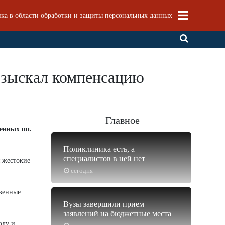
ка в области обработки и защиты персональных данных
взыскал компенсацию
Главное
енных пп.
Поликлиника есть, а
специалистов в ней нет
 жестокие
сегодня
твенные
Вузы завершили прием
заявлений на бюджетные места
олу и