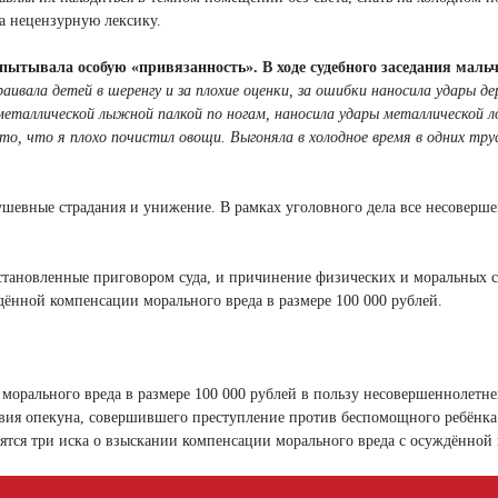
а нецензурную лексику.
ытывала особую «привязанность». В ходе судебного заседания маль
аивала детей в шеренгу и за плохие оценки, за ошибки наносила удары де
а металлической лыжной палкой по ногам, наносила удары металлической 
то, что я плохо почистил овощи. Выгоняла в холодное время в одних трус
душевные страдания и унижение. В рамках уголовного дела все несоверш
 установленные приговором суда, и причинение физических и моральных 
дённой компенсации морального вреда в размере 100 000 рублей.
морального вреда в размере 100 000 рублей в пользу несовершеннолетне
твия опекуна, совершившего преступление против беспомощного ребёнка
ятся три иска о взыскании компенсации морального вреда с осуждённой 