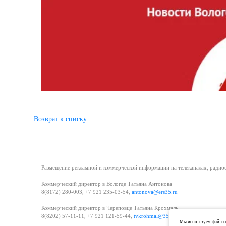
Возврат к списку
Размещение рекламной и коммерческой информации на телеканалах, радиос
Коммерческий директор в Вологде Татьяна Антонова
8(8172) 280-003, +7 921 235-03-54,
antonova@ers35.ru
Коммерческий директор в Череповце Татьяна Крохмаль
8(8202) 57-11-11, +7 921 121-59-44,
tvkrohmal@35media.ru
Мы используем файлы c