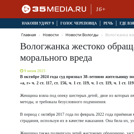
16+
НАКОПИ УДАЧУ 9
ГОЛОС ЧЕРЕПОВЦА
РЕЧЬ
ГДЕ ВЗ
Главная
Новости
Новости Вологды
Вологжанка же
Вологжанка жестоко обращ
морального вреда
9 июня 2025
В октябре 2024 года суд признал 38-летнюю жительницу 
«а, г» ч. 2 ст. 117, ст. 156, ч. 1 ст. 119, ч. 1 ст. 119, ч. 1 ст. 
Женщина взяла под опеку шестерых детей, двое из которых и
методы, и требовала безусловного подчинения.
В период с октября 2017 года по февраль 2022 года приёмная
страдания, используя их в качестве наказания. Она била их, 
Женщина также подвергала детей жестокому обращению, заста