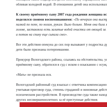
обливая холодной водой. В отношении детей она использовал
К своему приёмному сыну 2007 года рождения женщина исп
поделился своими воспоминаниями:
«По вечерам она выстр
палкой по попе, по ногам, рукам. Было больно. Меня она бил
голове, заставляла есть залитые водой очистки от овощей за 
а потом на спину еще сыпала снег».
Все эти действия опекуна до сих пор вызывают у подростка 
дети были признаны потерпевшими.
Прокурор Вологодского района, ссылаясь на обстоятельства,
приёмному сыну, обратился в суд с иском о взыскании с осуж
«Мать» не признала иск.
Вологодский районный суд взыскал с ответчика компенсацию 
учитывая приговор суда, степень страданий и виновные дейс
психическим расстройством. В производстве суда также наход
других несовершеннолетних за её преступные действия.