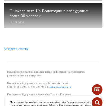
С начала лета На Вологодчине заблудились
более 30 человек
6 августа
Возврат к списку
Размещение рекламной и коммерческой информации на телеканалах,
радиостанциях и в интернете.
Коммерческий директор в Вологде Татьяна Антонова
8(8172) 280-003, +7 921 235-03-54,
antonova@ers35.ru
Коммерческий директор в Череповце Татьяна Крохмаль
8(8202) 57-11-11, +7 921 121-59-44,
tvkrohmal@35media.ru
Мы используем файлы cookies для улучшения работы сайта. Оставаясь на нашем сайте, вы
соглашаетесь с условиями использования файлов cookies. Чтобы ознакомиться с нашими
Начальник отдела рекламы в Великом Устюге Екатерина Вьюжанина 8(81738)