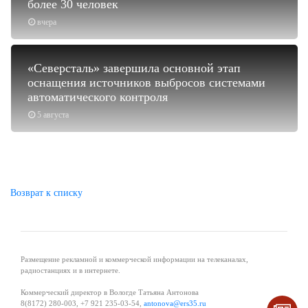
более 30 человек
вчера
«Северсталь» завершила основной этап
оснащения источников выбросов системами
автоматического контроля
5 августа
Возврат к списку
Размещение рекламной и коммерческой информации на телеканалах,
радиостанциях и в интернете.
Коммерческий директор в Вологде Татьяна Антонова
8(8172) 280-003, +7 921 235-03-54,
antonova@ers35.ru